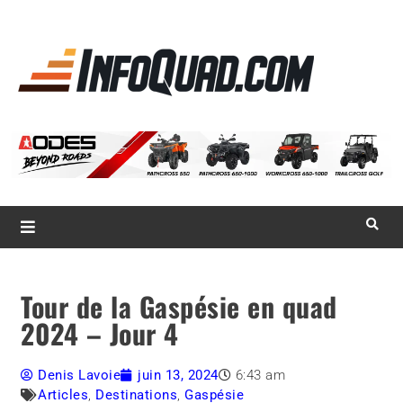
La référence
des
quadistes
Magazine InfoQuad.com
Tour de la Gaspésie en quad
2024 – Jour 4
Denis Lavoie
juin 13, 2024
6:43 am
Articles
,
Destinations
,
Gaspésie