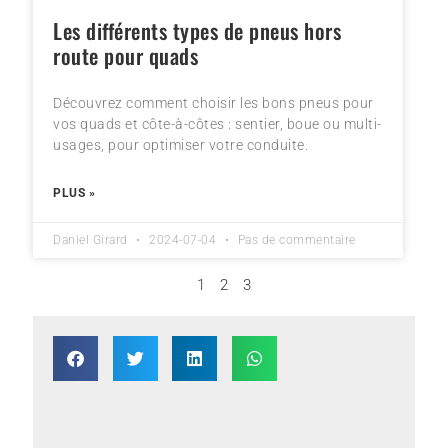
Les différents types de pneus hors
route pour quads
Découvrez comment choisir les bons pneus pour
vos quads et côte-à-côtes : sentier, boue ou multi-
usages, pour optimiser votre conduite.
PLUS »
Daniel Girard
2024-07-04
Pas de commentaire
1
2
3