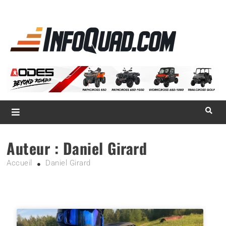
La référence
des
quadistes
Magazine InfoQuad.com
Auteur :
Daniel Girard
Accueil
Daniel Girard