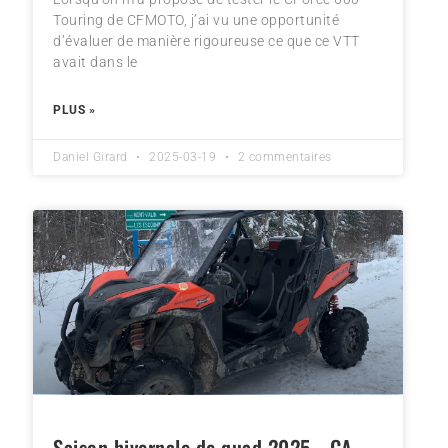
Touring de CFMOTO, j’ai vu une opportunité
d’évaluer de manière rigoureuse ce que ce VTT
avait dans le
PLUS »
Daniel Girard
2025-03-19
2 commentaires
Saison hivernale de quad 2025… ÇA