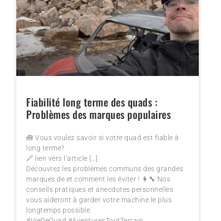
Fiabilité long terme des quads :
Problèmes des marques populaires
🧰 Vous voulez savoir si votre quad est fiable à
long terme?
🔗 lien vers l’article […]
Découvrez les problèmes communs des grandes
marques de et comment les éviter ! 👩‍🔧 Nos
conseils pratiques et anecdotes personnelles
vous aideront à garder votre machine le plus
longtemps possible.
#VieDeQuad #AventuresToutTerrain