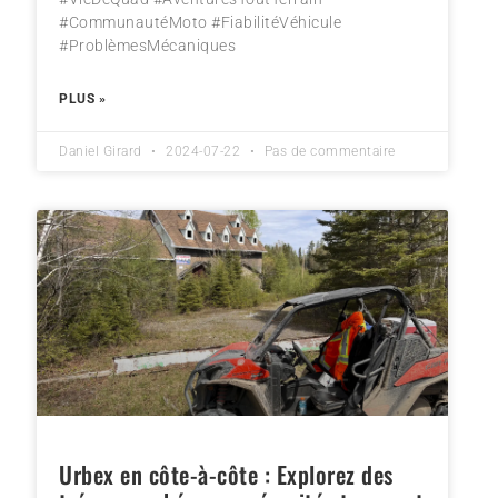
#CommunautéMoto #FiabilitéVéhicule
#ProblèmesMécaniques
PLUS »
Daniel Girard
2024-07-22
Pas de commentaire
Urbex en côte-à-côte : Explorez des