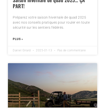
PART!
Préparez votre saison hivernale de quad 2025
avec nos conseils pratiques pour rouler en toute
sécurité sur les sentiers fédérés.
PLUS »
Daniel Girard
2025-01-13
Pas de commentaire