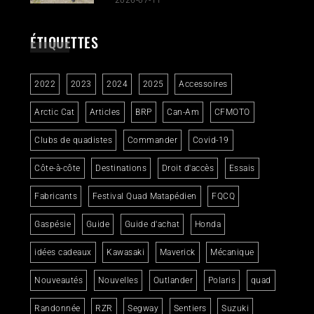
ÉTIQUETTES
2022
2023
2024
2025
Accessoires
Arctic Cat
Articles
BRP
Can-Am
CFMOTO
Clubs de quadistes
Commander
Covid-19
Côte-à-côte
Destinations
Droit d'accès
Essais
Fabricants
Festival Quad Matapédien
FQCQ
Gaspésie
Guide
Guide d'achat
Honda
idées cadeaux
Kawasaki
Maverick
Mécanique
Nouveautés
Nouvelles
Outlander
Polaris
quad
Randonnée
RZR
Segway
Sentiers
Suzuki