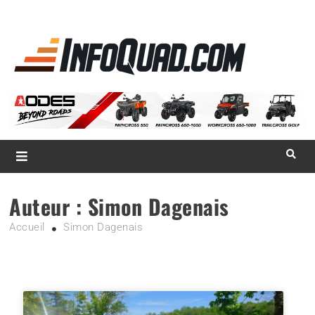
La référence
des
quadistes
Magazine InfoQuad.com
Auteur :
Simon Dagenais
Accueil
Simon Dagenais