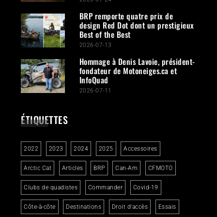
BRP remporte quatre prix de
design Red Dot dont un prestigieux
Best of the Best
2026-07-13
Hommage à Denis Lavoie, président-
fondateur de Motoneiges.ca et
InfoQuad
2026-07-11
ÉTIQUETTES
2022
2023
2024
2025
Accessoires
Arctic Cat
Articles
BRP
Can-Am
CFMOTO
Clubs de quadistes
Commander
Covid-19
Côte-à-côte
Destinations
Droit d'accès
Essais