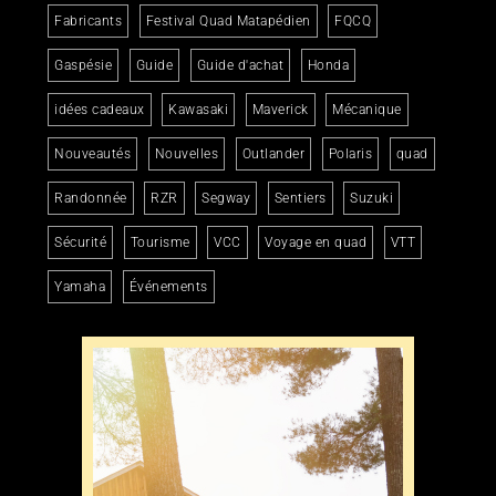
Fabricants
Festival Quad Matapédien
FQCQ
Gaspésie
Guide
Guide d'achat
Honda
idées cadeaux
Kawasaki
Maverick
Mécanique
Nouveautés
Nouvelles
Outlander
Polaris
quad
Randonnée
RZR
Segway
Sentiers
Suzuki
Sécurité
Tourisme
VCC
Voyage en quad
VTT
Yamaha
Événements