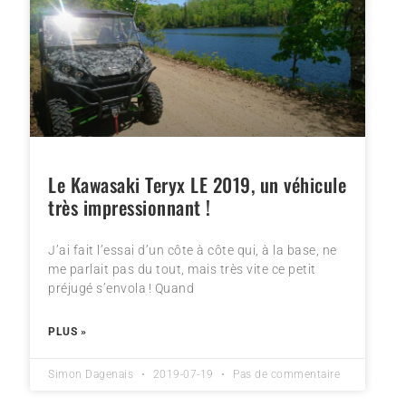
Le Kawasaki Teryx LE 2019, un véhicule
très impressionnant !
J’ai fait l’essai d’un côte à côte qui, à la base, ne
me parlait pas du tout, mais très vite ce petit
préjugé s’envola ! Quand
PLUS »
Simon Dagenais
2019-07-19
Pas de commentaire