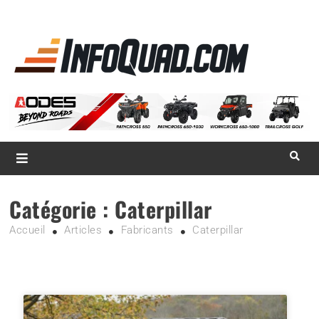
La référence
des
quadistes
Magazine InfoQuad.com
Catégorie :
Caterpillar
Accueil
Articles
Fabricants
Caterpillar