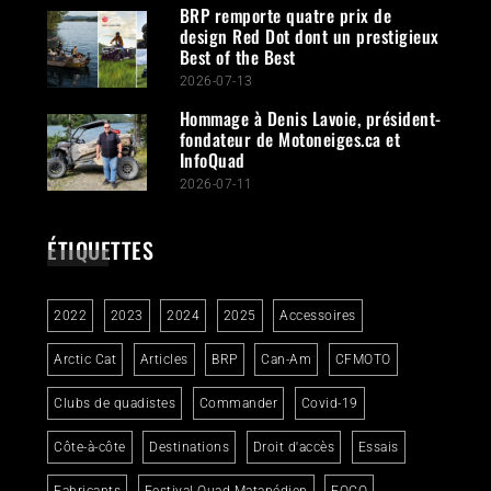
BRP remporte quatre prix de
design Red Dot dont un prestigieux
Best of the Best
2026-07-13
Hommage à Denis Lavoie, président-
fondateur de Motoneiges.ca et
InfoQuad
2026-07-11
ÉTIQUETTES
2022
2023
2024
2025
Accessoires
Arctic Cat
Articles
BRP
Can-Am
CFMOTO
Clubs de quadistes
Commander
Covid-19
Côte-à-côte
Destinations
Droit d'accès
Essais