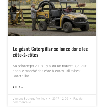
Le géant Caterpillar se lance dans les
côte-à-côtes
Au printemps 2018 il y aura un nouveau joueur
dans le marché des côte-à-côtes utilitaires :
Caterpillar
PLUS »
Vincent Bourque Veilleux
2017-12-06
Pas de
commentaire