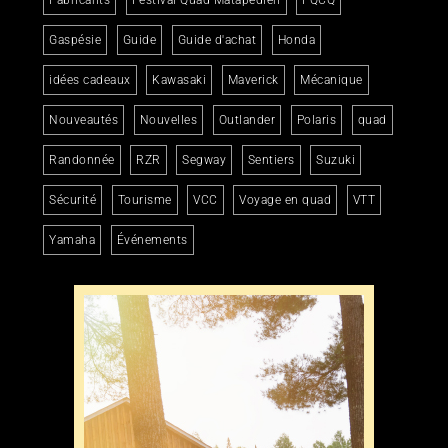
Fabricants
Festival Quad Matapédien
FQCQ
Gaspésie
Guide
Guide d'achat
Honda
idées cadeaux
Kawasaki
Maverick
Mécanique
Nouveautés
Nouvelles
Outlander
Polaris
quad
Randonnée
RZR
Segway
Sentiers
Suzuki
Sécurité
Tourisme
VCC
Voyage en quad
VTT
Yamaha
Événements