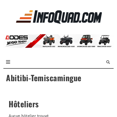
La
référen
des
quadist
Magazine InfoQuad.com
Abitibi-Temiscamingue
Hôteliers
Aucun hôtelier trouvé