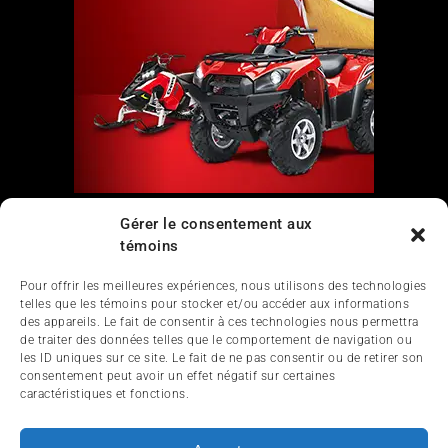
Gérer le consentement aux
Liens
témoins
Nous contacter
Pour offrir les meilleures expériences, nous utilisons des technologies
telles que les témoins pour stocker et/ou accéder aux informations
des appareils. Le fait de consentir à ces technologies nous permettra
de traiter des données telles que le comportement de navigation ou
les ID uniques sur ce site. Le fait de ne pas consentir ou de retirer son
consentement peut avoir un effet négatif sur certaines
caractéristiques et fonctions.
ACCUEIL
ACTUALITÉ
ARTICLES