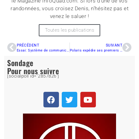
le Magazine InfoQuad.com. Si lors d'une de vos
randonnées, vous croisez Denis, n'hésitez pas et
venez le saluer !
Toutes les publications
PRÉCÉDENT
SUIVANT
Essai: Système de communication UCLEAR MOTION INFINITY
Polaris expédie ses premiers Ranger XP Kinetic
Sondage
Pour nous suivre
[socialpoll id="2857826"]