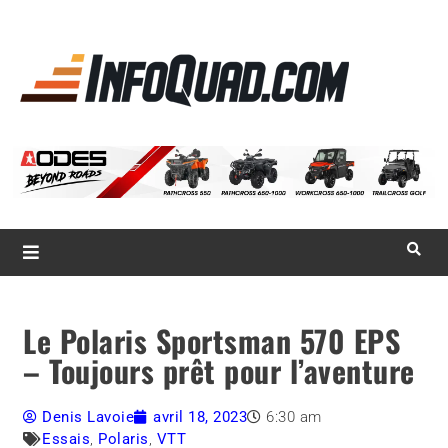
La référence
des
quadistes
Magazine InfoQuad.com
Le Polaris Sportsman 570 EPS
– Toujours prêt pour l’aventure
Denis Lavoie
avril 18, 2023
6:30 am
Essais
,
Polaris
,
VTT