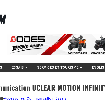
La référence des quadistes
com
ES
ESSAIS
SERVICES ET TOURISME
ENGLIS
munication UCLEAR MOTION INFINIT
Accessoires
,
Communication
,
Essais