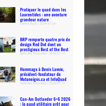
Pratiquer le quad dans les
Laurentides : une aventure
grandeur nature
Patrick Roch
2026-07-24
BRP remporte quatre prix de
design Red Dot dont un
prestigieux Best of the Best
Salle des Nouvelles
2026-07-13
Hommage à Denis Lavoie,
président-fondateur de
Motoneiges.ca et InfoQuad
Salle des Nouvelles
2026-07-11
Can-Am Outlander 6×6 2026
: le quad utilitaire prêt pour