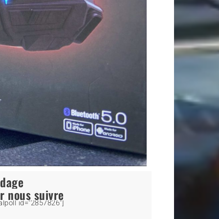
ndage
r nous suivre
alpoll id="2857826"]