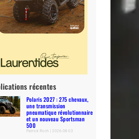
lications récentes
Polaris 2027 : 275 chevaux,
une transmission
pneumatique révolutionnaire
et un nouveau Sportsman
500
Patrick Roch
2026-08-03