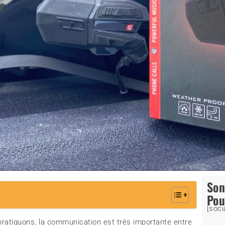
So
Pou
[soci
pratiquons, la communication est très importante entre