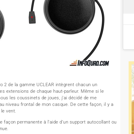
ro 2 de la gamme UCLEAR intègrent chacun un
des extensions de chaque haut-parleur. Même si le
ous les coussinets de joues, j’ai décidé de me
 au niveau frontal de mon casque. De cette façon, il y a
le vent.
e façon permanente à l’aide d’un support autocollant ou
enue.