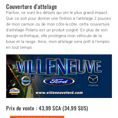
Couverture d’attelage
Parfois, ce sont les détails qui ont le plus grand impact.
Que ce soit pour donner une finition à l’attelage 2 pouces
de mon camion ou de mon côte-à-côte, cette couverture
d’attelage Polaris est un produit soigné. En plus de son
design esthétique, elle protégera mon véhicule de la
boue et la neige. Ainsi, mon attelage sera prêt à l’emploi
en tout temps.
Prix de vente : 43,99 $CA (34,99 $US)