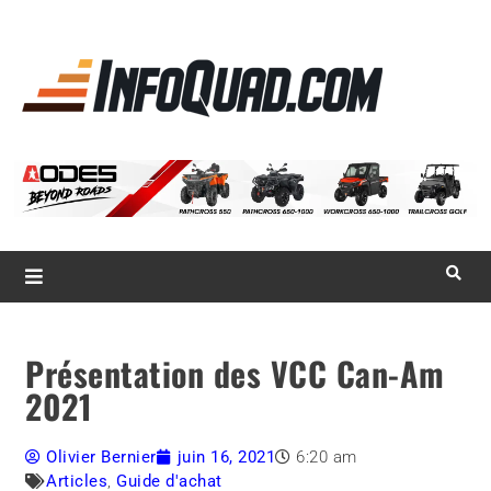
La référence
des
quadistes
Magazine InfoQuad.com
Présentation des VCC Can-Am
2021
Olivier Bernier
juin 16, 2021
6:20 am
Articles
,
Guide d'achat