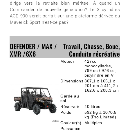
dirige vers la retraite bien méritée. À quand un
Commander de nouvelle génération? Le 3 cylindres
ACE 900 serait parfait sur une plateforme dérivée du
Maverick Sport n’est-ce pas?
DEFENDER / MAX /
Travail, Chasse, Boue,
XMR /6X6
Conduite récréative
Moteur
427cc
monocylindre,
799 cc / 976 cc,
bicylindre en V
Dimensions
307,1 x 165,1 x
201 cm à 411,2 x
162,6 x 208,3 cm
Garde au
sol
Réservoir
40 litres
Poids
592 kg à 1070,5
kg (Pro Limited)
Couleur(s)
Multiples
Puissance