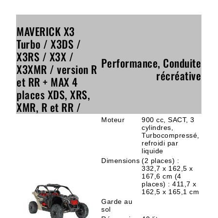
MAVERICK X3
Turbo / X3DS /
X3RS / X3X /
Performance, Conduite
X3XMR / version R
récréative
et RR + MAX 4
places XDS, XRS,
XMR, R et RR /
Moteur
900 cc, SACT, 3
cylindres,
Turbocompressé,
refroidi par
liquide
Dimensions
(2 places) :
332,7 x 162,5 x
167,6 cm (4
places) : 411,7 x
162,5 x 165,1 cm
Garde au
sol