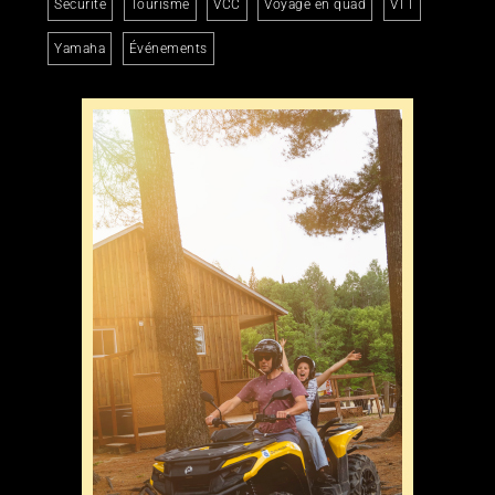
Sécurité
Tourisme
VCC
Voyage en quad
VTT
Yamaha
Événements