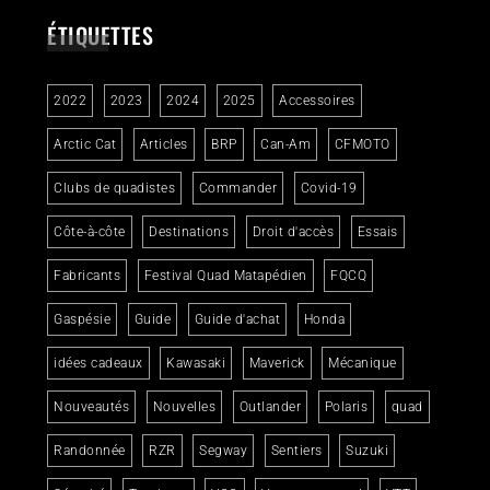
ÉTIQUETTES
2022
2023
2024
2025
Accessoires
Arctic Cat
Articles
BRP
Can-Am
CFMOTO
Clubs de quadistes
Commander
Covid-19
Côte-à-côte
Destinations
Droit d'accès
Essais
Fabricants
Festival Quad Matapédien
FQCQ
Gaspésie
Guide
Guide d'achat
Honda
idées cadeaux
Kawasaki
Maverick
Mécanique
Nouveautés
Nouvelles
Outlander
Polaris
quad
Randonnée
RZR
Segway
Sentiers
Suzuki