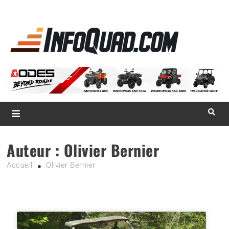
La référence
des
quadistes
Magazine InfoQuad.com
Auteur :
Olivier Bernier
Accueil
Olivier Bernier