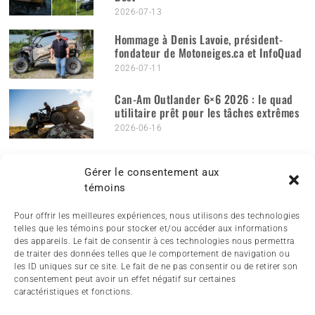
2026-07-13
Hommage à Denis Lavoie, président-
fondateur de Motoneiges.ca et InfoQuad
2026-07-11
Can-Am Outlander 6×6 2026 : le quad
utilitaire prêt pour les tâches extrêmes
2026-06-16
PUBLICATIONS MENSUELLES
Publications
Gérer le consentement aux
mensuelles
témoins
Pour offrir les meilleures expériences, nous utilisons des technologies
telles que les témoins pour stocker et/ou accéder aux informations
des appareils. Le fait de consentir à ces technologies nous permettra
de traiter des données telles que le comportement de navigation ou
les ID uniques sur ce site. Le fait de ne pas consentir ou de retirer son
consentement peut avoir un effet négatif sur certaines
caractéristiques et fonctions.