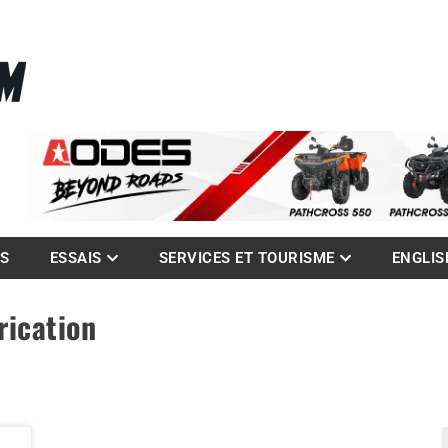
La référence des quadistes
com
ES
ESSAIS
SERVICES ET TOURISME
ENGLIS
rication