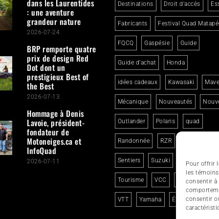
dans les Laurentides
Destinations
Droit d'accès
Es
: une aventure
grandeur nature
Fabricants
Festival Quad Matapé
2026-07-24
FQCQ
Gaspésie
Guide
BRP remporte quatre
prix de design Red
Guide d'achat
Honda
Dot dont un
prestigieux Best of
idées cadeaux
Kawasaki
Mave
the Best
2026-07-13
Mécanique
Nouveautés
Nouve
Hommage à Denis
Lavoie, président-
Outlander
Polaris
quad
fondateur de
Motoneiges.ca et
Randonnée
RZR
Segway
InfoQuad
Sentiers
Suzuki
Sécurité
2026-07-11
Pour offrir
les témoins
Tourisme
VCC
Voyage en qua
consentir à
comportemen
consentir o
VTT
Yamaha
Événements
caractéristi