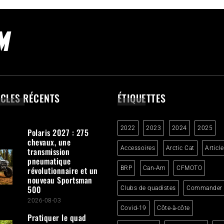
ICLES RÉCENTS
ÉTIQUETTES
2022
2023
2024
2025
Polaris 2027 : 275
chevaux, une
Accessoires
Arctic Cat
Articl
transmission
pneumatique
révolutionnaire et un
BRP
Can-Am
CFMOTO
nouveau Sportsman
500
Clubs de quadistes
Commander
2026-08-03
Covid-19
Côte-à-côte
Pratiquer le quad