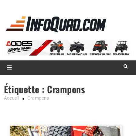
La référence
des
quadistes
Magazine InfoQuad.com
Étiquette :
Crampons
Accueil
Crampons