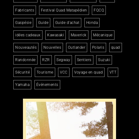
Fabricants
Festival Quad Matapédien
FQCQ
Gaspésie
Guide
Guide d'achat
Honda
idées cadeaux
Kawasaki
Maverick
Mécanique
Nouveautés
Nouvelles
Outlander
Polaris
quad
Randonnée
RZR
Segway
Sentiers
Suzuki
Sécurité
Tourisme
VCC
Voyage en quad
VTT
Yamaha
Événements