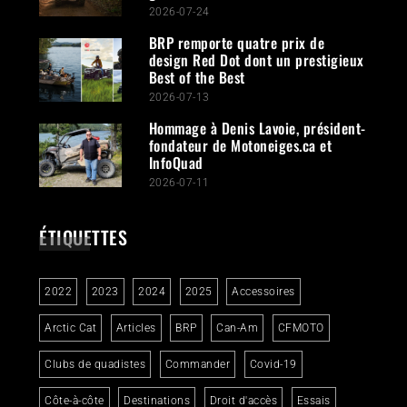
2026-07-24
BRP remporte quatre prix de
design Red Dot dont un prestigieux
Best of the Best
2026-07-13
Hommage à Denis Lavoie, président-
fondateur de Motoneiges.ca et
InfoQuad
2026-07-11
ÉTIQUETTES
2022
2023
2024
2025
Accessoires
Arctic Cat
Articles
BRP
Can-Am
CFMOTO
Clubs de quadistes
Commander
Covid-19
Côte-à-côte
Destinations
Droit d'accès
Essais