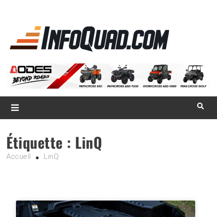
La référence
des
quadistes
Magazine InfoQuad.com
Étiquette :
LinQ
Accueil
LinQ