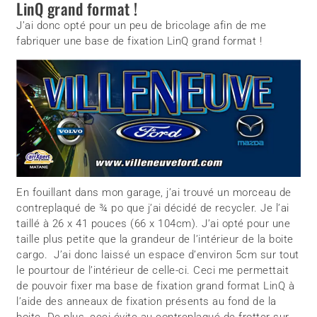
LinQ grand format !
J’ai donc opté pour un peu de bricolage afin de me
fabriquer une base de fixation LinQ grand format !
En fouillant dans mon garage, j’ai trouvé un morceau de
contreplaqué de ¾ po que j’ai décidé de recycler. Je l’ai
taillé à 26 x 41 pouces (66 x 104cm). J’ai opté pour une
taille plus petite que la grandeur de l’intérieur de la boite
cargo. J’ai donc laissé un espace d’environ 5cm sur tout
le pourtour de l’intérieur de celle-ci. Ceci me permettait
de pouvoir fixer ma base de fixation grand format LinQ à
l’aide des anneaux de fixation présents au fond de la