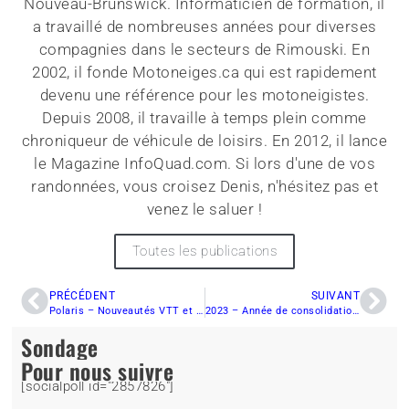
Nouveau-Brunswick. Informaticien de formation, il
a travaillé de nombreuses années pour diverses
compagnies dans le secteurs de Rimouski. En
2002, il fonde Motoneiges.ca qui est rapidement
devenu une référence pour les motoneigistes.
Depuis 2008, il travaille à temps plein comme
chroniqueur de véhicule de loisirs. En 2012, il lance
le Magazine InfoQuad.com. Si lors d'une de vos
randonnées, vous croisez Denis, n'hésitez pas et
venez le saluer !
Toutes les publications
PRÉCÉDENT
SUIVANT
Polaris – Nouveautés VTT et Côte-à-côtes 2023
2023 – Année de consolidation pour Can-Am ?
Sondage
Pour nous suivre
[socialpoll id="2857826"]