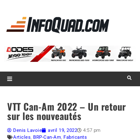
La référence
des
quadistes
Magazine InfoQuad.com
VTT Can-Am 2022 – Un retour
sur les nouveautés
Denis Lavoie
avril 19, 2022
4:57 pm
Articles
,
BRP-Can-Am
,
Fabricants