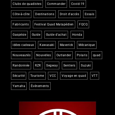
Clubs de quadistes
Commander
Covid-19
Côte-à-côte
Destinations
Droit d'accès
Essais
Fabricants
Festival Quad Matapédien
FQCQ
Gaspésie
Guide
Guide d'achat
Honda
idées cadeaux
Kawasaki
Maverick
Mécanique
Nouveautés
Nouvelles
Outlander
Polaris
quad
Randonnée
RZR
Segway
Sentiers
Suzuki
Sécurité
Tourisme
VCC
Voyage en quad
VTT
Yamaha
Événements