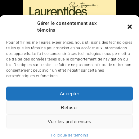
Gérer le consentement aux
témoins
Liens
Pour offrir les meilleures expériences, nous utilisons des technologies
telles que les témoins pour stocker et/ou accéder aux informations
Nous contacter
des appareils. Le fait de consentir à ces technologies nous permettra
de traiter des données telles que le comportement de navigation ou
les ID uniques sur ce site. Le fait de ne pas consentir ou de retirer son
consentement peut avoir un effet négatif sur certaines
caractéristiques et fonctions.
Accepter
ACCUEIL
ACTUALITÉ
ARTICLES
ESSAIS
Refuser
SERVICES ET TOURISME
ENGLISH
Voir les préférences
© 2012-2025 InfoQuad.com - Tous droits réservés.
Politique de témoins