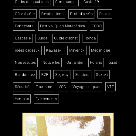
Clubs de quadistes
Commander
Covid-19
Côte-à-côte
Destinations
Droit d'accès
Essais
Fabricants
Festival Quad Matapédien
FQCQ
Gaspésie
Guide
Guide d'achat
Honda
idées cadeaux
Kawasaki
Maverick
Mécanique
Nouveautés
Nouvelles
Outlander
Polaris
quad
Randonnée
RZR
Segway
Sentiers
Suzuki
Sécurité
Tourisme
VCC
Voyage en quad
VTT
Yamaha
Événements