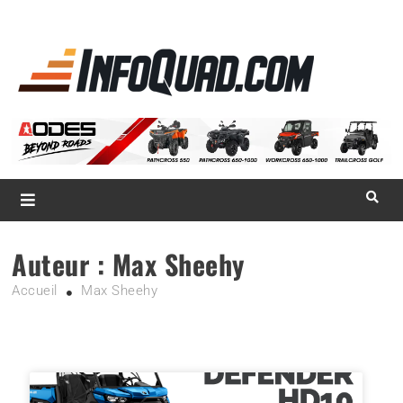
La référence
des
quadistes
Magazine InfoQuad.com
Auteur :
Max Sheehy
Accueil
Max Sheehy