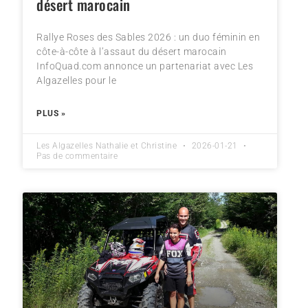
désert marocain
Rallye Roses des Sables 2026 : un duo féminin en
côte-à-côte à l’assaut du désert marocain
InfoQuad.com annonce un partenariat avec Les
Algazelles pour le
PLUS »
Les Algazelles Nathalie et Christine
2026-01-21
Pas de commentaire