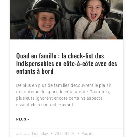
Quad en famille : la check-list des
indispensables en côte-à-côte avec des
enfants à bord
De plus en plus de familles découvrent le plaisir
de pratiquer le sport du côte-à-côte. Toutefois,
plusieurs ignorent encore certains aspects
essentiels à connaître avant
PLUS »
Jessyca Tremblay
2025-09-04
Pas de