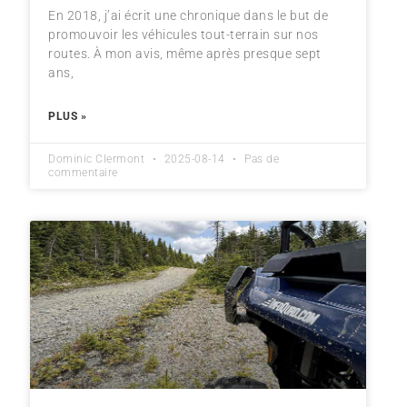
En 2018, j’ai écrit une chronique dans le but de
promouvoir les véhicules tout-terrain sur nos
routes. À mon avis, même après presque sept
ans,
PLUS »
Dominic Clermont
2025-08-14
Pas de
commentaire