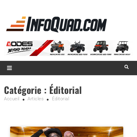
La référence
des
quadistes
Magazine InfoQuad.com
Catégorie :
Éditorial
Accueil
Articles
Éditorial