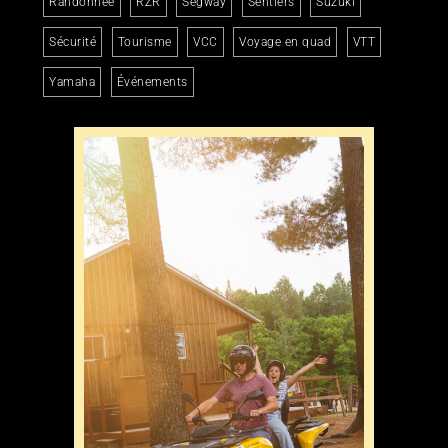
Randonnée
RZR
Segway
Sentiers
Suzuki
Sécurité
Tourisme
VCC
Voyage en quad
VTT
Yamaha
Événements