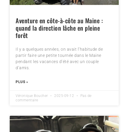
Aventure en côte-à-côte au Maine :
quand la direction lâche en pleine
forêt
Il y a quelques années, on avait l’habitude de
partir faire une petite tournée dans le Maine
pendant les vacances d’été avec un couple
d’amis.
PLUS »
Véronique Boucher
2025-09-12
Pas de
commentaire