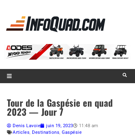
La référence
des
quadistes
Magazine InfoQuad.com
Tour de la Gaspésie en quad
2023 — Jour 7
Denis Lavoie
juin 19, 2023
11:48 am
Articles
,
Destinations
,
Gaspésie