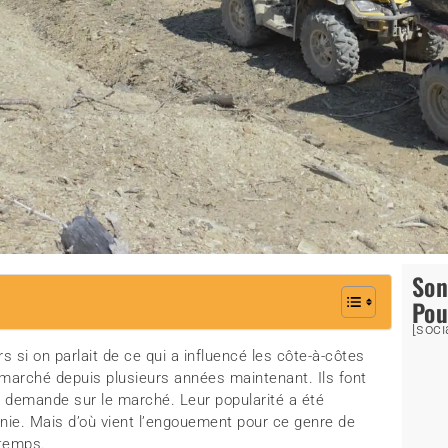
So
Pou
[soci
rs si on parlait de ce qui a influencé les côte-à-côtes
e marché depuis plusieurs années maintenant. Ils font
e demande sur le marché. Leur popularité a été
ie. Mais d’où vient l’engouement pour ce genre de
 temps.