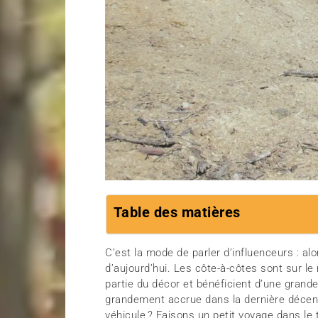
Table des matières
C’est la mode de parler d’influenceurs : alo
d’aujourd’hui. Les côte-à-côtes sont sur l
partie du décor et bénéficient d’une grand
grandement accrue dans la dernière décenn
véhicule ? Faisons un petit voyage dans le