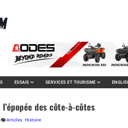
La référence des quadistes
com
ES
ESSAIS
SERVICES ET TOURISME
ENGLIS
: l’épopée des côte-à-côtes
m
Articles
,
Histoire