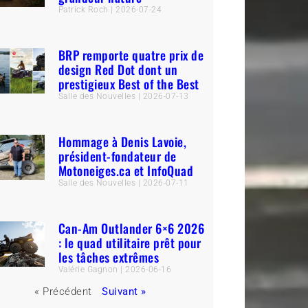
Patrick Roch
2026-07-24
BRP remporte quatre prix de
design Red Dot dont un
prestigieux Best of the Best
Salle des Nouvelles
2026-07-13
Hommage à Denis Lavoie,
président-fondateur de
Motoneiges.ca et InfoQuad
Salle des Nouvelles
2026-07-11
Can-Am Outlander 6×6 2026
: le quad utilitaire prêt pour
les tâches extrêmes
Valérie Gagnon
2026-06-16
« Précédent
Suivant »