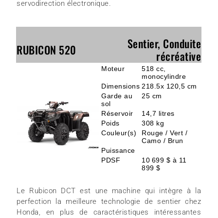
servodirection électronique.
Sentier, Conduite
RUBICON 520
récréative
Moteur
518 cc,
monocylindre
Dimensions
218.5x 120,5 cm
Garde au
25 cm
sol
Réservoir
14,7 litres
Poids
308 kg
Couleur(s)
Rouge / Vert /
Camo / Brun
Puissance
PDSF
10 699 $ à 11
899 $
Le Rubicon DCT est une machine qui intègre à la
perfection la meilleure technologie de sentier chez
Honda, en plus de caractéristiques intéressantes