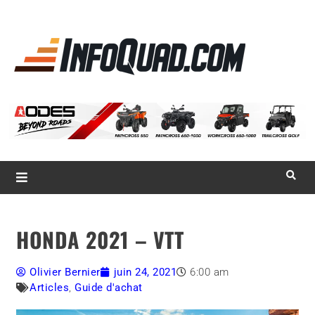
La référence
des
quadistes
Magazine InfoQuad.com
HONDA 2021 – VTT
Olivier Bernier
juin 24, 2021
6:00 am
Articles
,
Guide d'achat