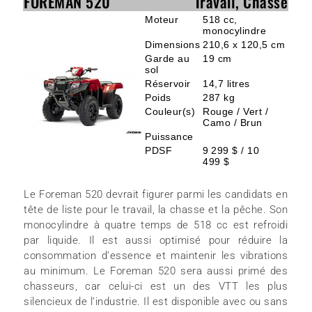
FOREMAN 520
Travail, Chasse
Moteur
518 cc,
monocylindre
Dimensions
210,6 x 120,5 cm
Garde au
19 cm
sol
Réservoir
14,7 litres
Poids
287 kg
Couleur(s)
Rouge / Vert /
Camo / Brun
Puissance
PDSF
9 299 $ / 10
499 $
Le Foreman 520 devrait figurer parmi les candidats en
tête de liste pour le travail, la chasse et la pêche. Son
monocylindre à quatre temps de 518 cc est refroidi
par liquide. Il est aussi optimisé pour réduire la
consommation d’essence et maintenir les vibrations
au minimum. Le Foreman 520 sera aussi primé des
chasseurs, car celui-ci est un des VTT les plus
silencieux de l’industrie. Il est disponible avec ou sans