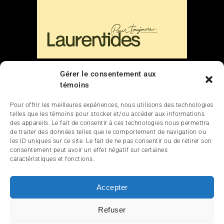
Liens
Gérer le consentement aux
témoins
Nous contacter
Pour offrir les meilleures expériences, nous utilisons des technologies
telles que les témoins pour stocker et/ou accéder aux informations
des appareils. Le fait de consentir à ces technologies nous permettra
de traiter des données telles que le comportement de navigation ou
les ID uniques sur ce site. Le fait de ne pas consentir ou de retirer son
consentement peut avoir un effet négatif sur certaines
caractéristiques et fonctions.
ACCUEIL
ACTUALITÉ
ARTICLES
Accepter
ESSAIS
SERVICES ET TOURISME
Refuser
ENGLISH