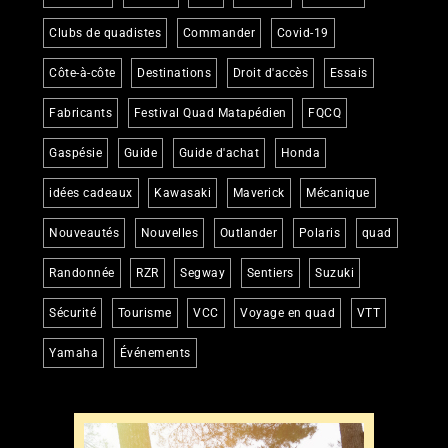
Clubs de quadistes
Commander
Covid-19
Côte-à-côte
Destinations
Droit d'accès
Essais
Fabricants
Festival Quad Matapédien
FQCQ
Gaspésie
Guide
Guide d'achat
Honda
idées cadeaux
Kawasaki
Maverick
Mécanique
Nouveautés
Nouvelles
Outlander
Polaris
quad
Randonnée
RZR
Segway
Sentiers
Suzuki
Sécurité
Tourisme
VCC
Voyage en quad
VTT
Yamaha
Événements