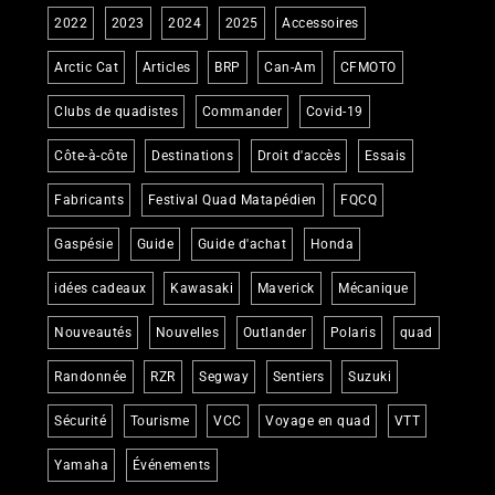
2022
2023
2024
2025
Accessoires
Arctic Cat
Articles
BRP
Can-Am
CFMOTO
Clubs de quadistes
Commander
Covid-19
Côte-à-côte
Destinations
Droit d'accès
Essais
Fabricants
Festival Quad Matapédien
FQCQ
Gaspésie
Guide
Guide d'achat
Honda
idées cadeaux
Kawasaki
Maverick
Mécanique
Nouveautés
Nouvelles
Outlander
Polaris
quad
Randonnée
RZR
Segway
Sentiers
Suzuki
Sécurité
Tourisme
VCC
Voyage en quad
VTT
Yamaha
Événements