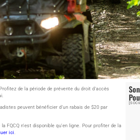
So
Profitez de la période de prévente du droit d’accès
Pou
i.
[soci
quadistes peuvent bénéficier d’un rabais de $20 par
la FQCQ n’est disponible qu’en ligne. Pour profiter de la
quer ici
.