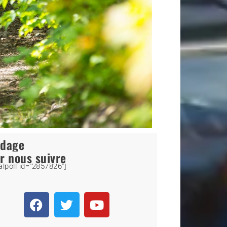
ndage
r nous suivre
alpoll id="2857826"]