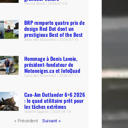
Patrick Roch
2026-07-24
BRP remporte quatre prix de
design Red Dot dont un
prestigieux Best of the Best
Salle des Nouvelles
2026-07-13
Hommage à Denis Lavoie,
président-fondateur de
Motoneiges.ca et InfoQuad
Salle des Nouvelles
2026-07-11
Can-Am Outlander 6×6 2026
: le quad utilitaire prêt pour
les tâches extrêmes
Valérie Gagnon
2026-06-16
« Précédent
Suivant »