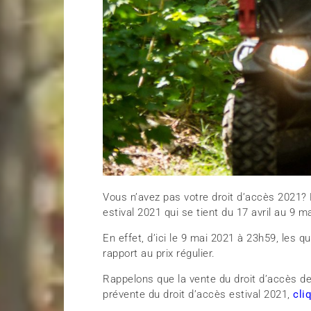
Vous n’avez pas votre droit d’accès 2021? 
estival 2021 qui se tient du 17 avril au 9 ma
En effet, d’ici le 9 mai 2021 à 23h59, les 
rapport au prix régulier.
Rappelons que la vente du droit d’accès de 
prévente du droit d’accès estival 2021,
cli