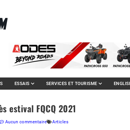
La référence des quadistes
com
ES
ESSAIS
SERVICES ET TOURISME
ENGLIS
cès estival FQCQ 2021
Aucun commentaire
Articles