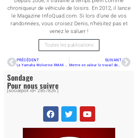
Depuis 2008, il travaille à temps plein comme
chroniqueur de véhicule de loisirs. En 2012, il lance
le Magazine InfoQuad.com. Si lors d'une de vos
randonnées, vous croisez Denis, n'hésitez pas et
venez le saluer !
Toutes les publications
PRÉCÉDENT
SUIVANT
Le Yamaha Wolverine RMAX 2 SE 2021, un véhicule versatile très intéressant
Mettre en valeur le travail des bénévoles
Sondage
Pour nous suivre
[socialpoll id="2857826"]