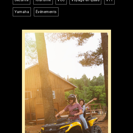
Sécurité
Tourisme
VCC
Voyage en quad
VTT
Yamaha
Événements