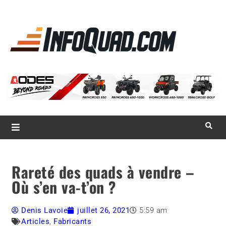
La référence
des
quadistes
Magazine InfoQuad.com
Rareté des quads à vendre –
Où s’en va-t’on ?
Denis Lavoie
juillet 26, 2021
5:59 am
Articles
,
Fabricants