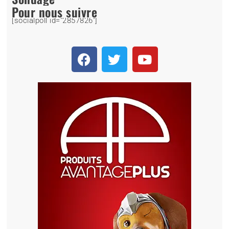
Pour nous suivre
[socialpoll id="2857826"]