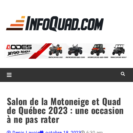
La référence
des
quadistes
Magazine InfoQuad.com
Salon de la Motoneige et Quad
de Québec 2023 : une occasion
à ne pas rater
Denis Lavoie
octobre 18, 2023
6:30 am