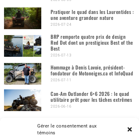
Pratiquer le quad dans les Laurentides :
une aventure grandeur nature
2026-07-24
BRP remporte quatre prix de design
Red Dot dont un prestigieux Best of the
Best
2026-07-13
Hommage à Denis Lavoie, président-
fondateur de Motoneiges.ca et InfoQuad
2026-07-11
Can-Am Outlander 6×6 2026 : le quad
utilitaire prêt pour les tâches extrêmes
2026-06-16
PUBLICATIONS MENSUELLES
Publications
Gérer le consentement aux
mensuelles
témoins