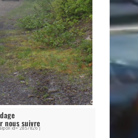
ndage
r nous suivre
alpoll id="2857826"]