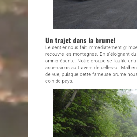
Un trajet dans la brume!
Le sentier nous fait immédiatement grimper
recouvre les montagnes. En s’éloignant du
omniprésente. Notre groupe se faufile ent
ascensions au travers de celles-ci. Malheure
de vue, puisque cette fameuse brume nous 
coin de pays.