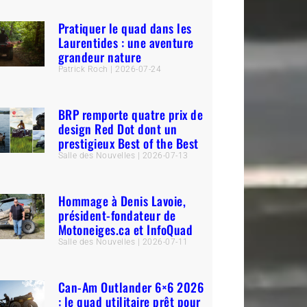
Pratiquer le quad dans les
Laurentides : une aventure
grandeur nature
Patrick Roch
2026-07-24
BRP remporte quatre prix de
design Red Dot dont un
prestigieux Best of the Best
Salle des Nouvelles
2026-07-13
Hommage à Denis Lavoie,
président-fondateur de
Motoneiges.ca et InfoQuad
Salle des Nouvelles
2026-07-11
Can-Am Outlander 6×6 2026
: le quad utilitaire prêt pour