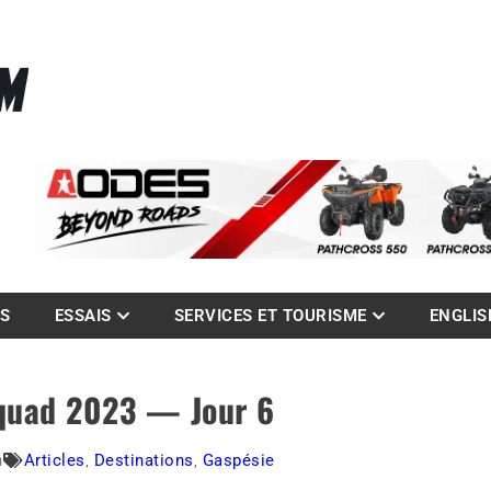
La référence des quadistes
com
ES
ESSAIS
SERVICES ET TOURISME
ENGLIS
 quad 2023 — Jour 6
m
Articles
,
Destinations
,
Gaspésie