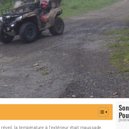
So
Pou
[soci
 réveil, la température à l’extérieur était maussade.