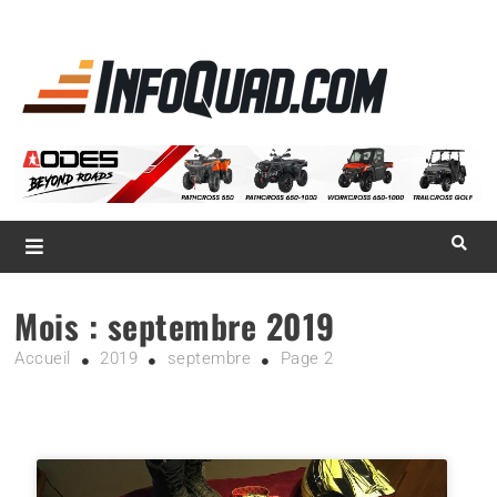
La référence
des
quadistes
Magazine InfoQuad.com
Mois :
septembre 2019
Accueil
2019
septembre
Page 2