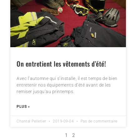
On entretient les vêtements d’été!
Avec l’automne qui s’installe, il est temps de bien
entretenir nos équipements d’été avant de les
remiser jusqu’au printemps.
PLUS »
Chantal Pelletier
2019-09-04
Pas de commentaire
1
2