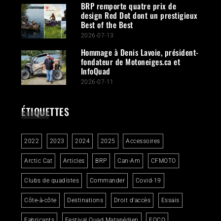
BRP remporte quatre prix de
design Red Dot dont un prestigieux
Best of the Best
2026-07-13
Hommage à Denis Lavoie, président-
fondateur de Motoneiges.ca et
InfoQuad
2026-07-11
ÉTIQUETTES
2022
2023
2024
2025
Accessoires
Arctic Cat
Articles
BRP
Can-Am
CFMOTO
Clubs de quadistes
Commander
Covid-19
Côte-à-côte
Destinations
Droit d'accès
Essais
Fabricants
Festival Quad Matapédien
FQCQ