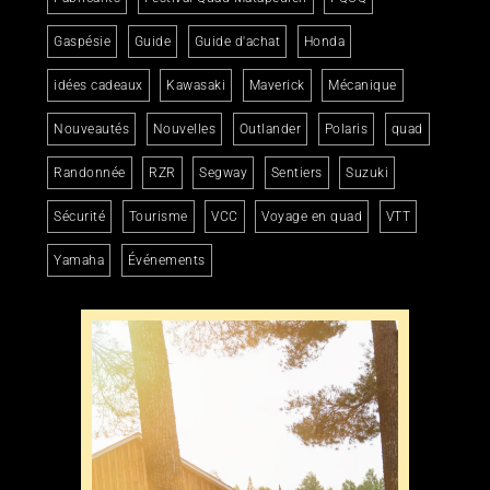
Gaspésie
Guide
Guide d'achat
Honda
idées cadeaux
Kawasaki
Maverick
Mécanique
Nouveautés
Nouvelles
Outlander
Polaris
quad
Randonnée
RZR
Segway
Sentiers
Suzuki
Sécurité
Tourisme
VCC
Voyage en quad
VTT
Yamaha
Événements