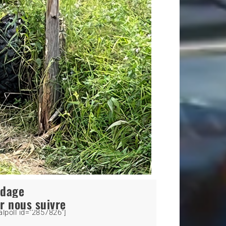
ndage
r nous suivre
alpoll id="2857826"]