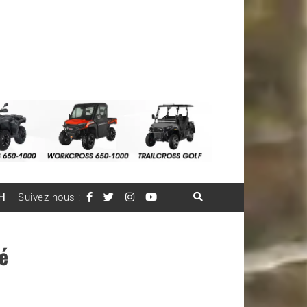
H
Suivez nous :
lé