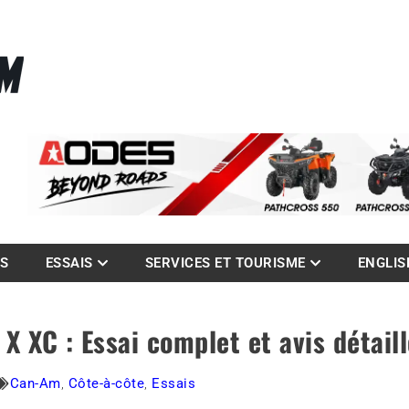
La référence des quadistes
com
ES
ESSAIS
SERVICES ET TOURISME
ENGLIS
 XC : Essai complet et avis détail
Can-Am
,
Côte-à-côte
,
Essais