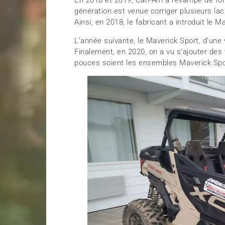
En 2018 et 2019, Can-Am a revampé de fond
génération est venue corriger plusieurs la
Ainsi, en 2018, le fabricant a introduit le 
L’année suivante, le Maverick Sport, d’une
Finalement, en 2020, on a vu s’ajouter des
pouces soient les ensembles Maverick Spo