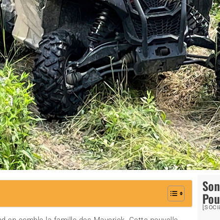
So
Pou
[soci