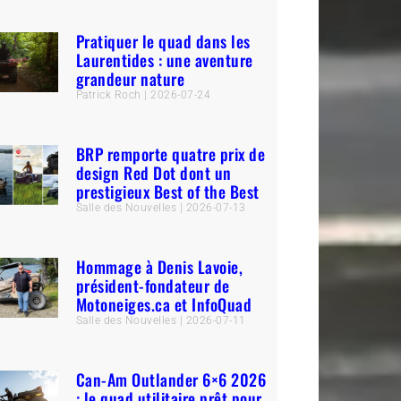
Pratiquer le quad dans les
Laurentides : une aventure
grandeur nature
Patrick Roch
2026-07-24
BRP remporte quatre prix de
design Red Dot dont un
prestigieux Best of the Best
Salle des Nouvelles
2026-07-13
Hommage à Denis Lavoie,
président-fondateur de
Motoneiges.ca et InfoQuad
Salle des Nouvelles
2026-07-11
Can-Am Outlander 6×6 2026
: le quad utilitaire prêt pour