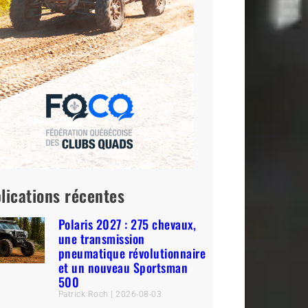
lications récentes
Polaris 2027 : 275 chevaux,
une transmission
pneumatique révolutionnaire
et un nouveau Sportsman
500
Patrick Roch
2026-08-03