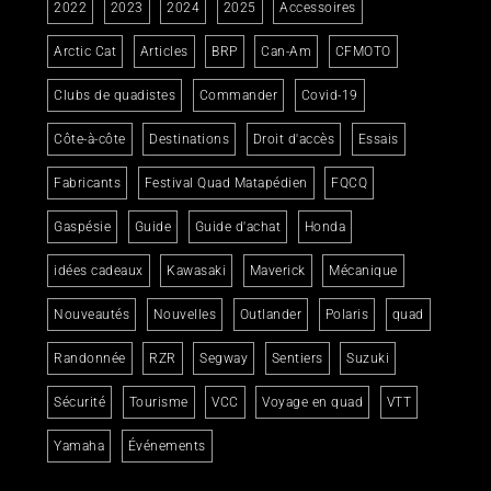
2022
2023
2024
2025
Accessoires
Arctic Cat
Articles
BRP
Can-Am
CFMOTO
Clubs de quadistes
Commander
Covid-19
Côte-à-côte
Destinations
Droit d'accès
Essais
Fabricants
Festival Quad Matapédien
FQCQ
Gaspésie
Guide
Guide d'achat
Honda
idées cadeaux
Kawasaki
Maverick
Mécanique
Nouveautés
Nouvelles
Outlander
Polaris
quad
Randonnée
RZR
Segway
Sentiers
Suzuki
Sécurité
Tourisme
VCC
Voyage en quad
VTT
Yamaha
Événements