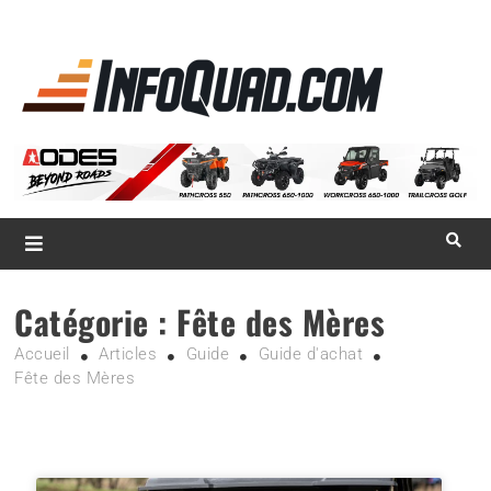
La référence
des
quadistes
Magazine InfoQuad.com
Catégorie :
Fête des Mères
Accueil
Articles
Guide
Guide d'achat
Fête des Mères