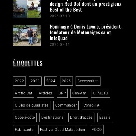
design Red Dot dont un prestigieux
Best of the Best
2026-07-13
Hommage à Denis Lavoie, président-
fondateur de Motoneiges.ca et
InfoQuad
2026-07-11
ÉTIQUETTES
2022
2023
2024
2025
Accessoires
Arctic Cat
Articles
BRP
Can-Am
CFMOTO
Clubs de quadistes
Commander
Covid-19
Côte-à-côte
Destinations
Droit d'accès
Essais
Fabricants
Festival Quad Matapédien
FQCQ