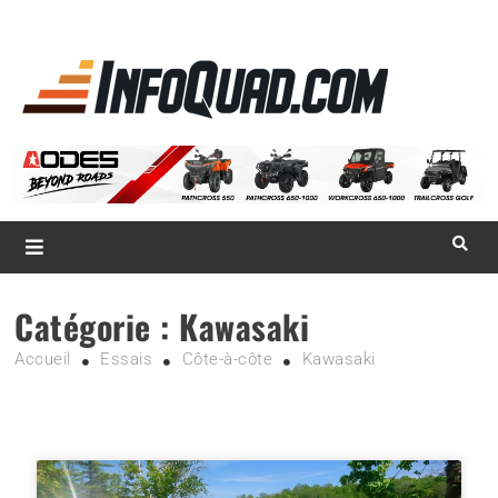
La référence
des
quadistes
Magazine InfoQuad.com
Catégorie :
Kawasaki
Accueil
Essais
Côte-à-côte
Kawasaki