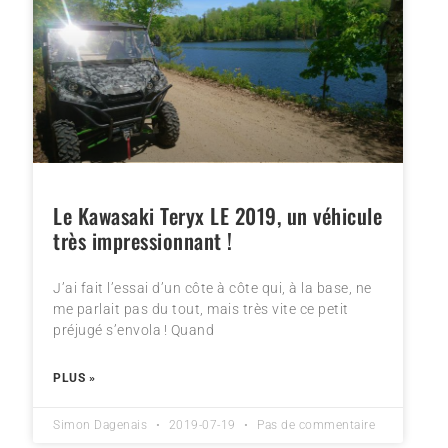
Le Kawasaki Teryx LE 2019, un véhicule
très impressionnant !
J’ai fait l’essai d’un côte à côte qui, à la base, ne
me parlait pas du tout, mais très vite ce petit
préjugé s’envola ! Quand
PLUS »
Simon Dagenais
2019-07-19
Pas de commentaire