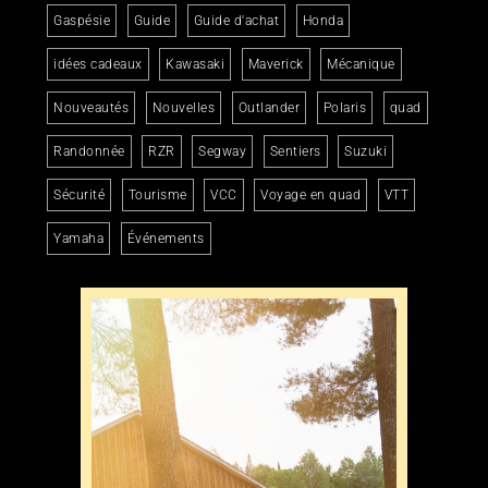
Gaspésie
Guide
Guide d'achat
Honda
idées cadeaux
Kawasaki
Maverick
Mécanique
Nouveautés
Nouvelles
Outlander
Polaris
quad
Randonnée
RZR
Segway
Sentiers
Suzuki
Sécurité
Tourisme
VCC
Voyage en quad
VTT
Yamaha
Événements