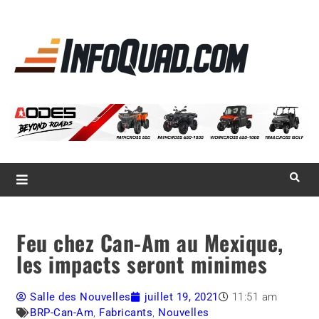
La référence
des
quadistes
Magazine InfoQuad.com
Feu chez Can-Am au Mexique,
les impacts seront minimes
Salle des Nouvelles
juillet 19, 2021
11:51 am
BRP-Can-Am
,
Fabricants
,
Nouvelles