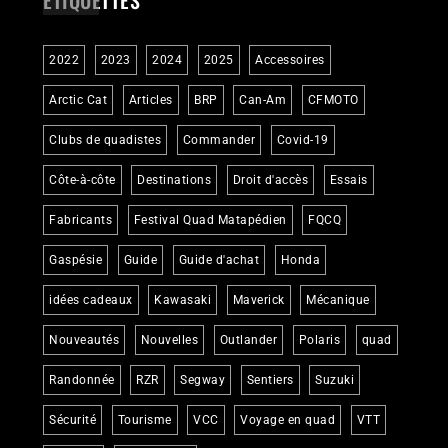
ÉTIQUETTES
2022
2023
2024
2025
Accessoires
Arctic Cat
Articles
BRP
Can-Am
CFMOTO
Clubs de quadistes
Commander
Covid-19
Côte-à-côte
Destinations
Droit d'accès
Essais
Fabricants
Festival Quad Matapédien
FQCQ
Gaspésie
Guide
Guide d'achat
Honda
idées cadeaux
Kawasaki
Maverick
Mécanique
Nouveautés
Nouvelles
Outlander
Polaris
quad
Randonnée
RZR
Segway
Sentiers
Suzuki
Sécurité
Tourisme
VCC
Voyage en quad
VTT