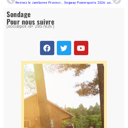
Revivez le Jamboree Provincial FQCQ 2025 à Thetford Mines – Album photo exclusif
Segway Powersports 2026: une gamme complète qui bouscule le marché
Sondage
Pour nous suivre
[socialpoll id="2857826"]