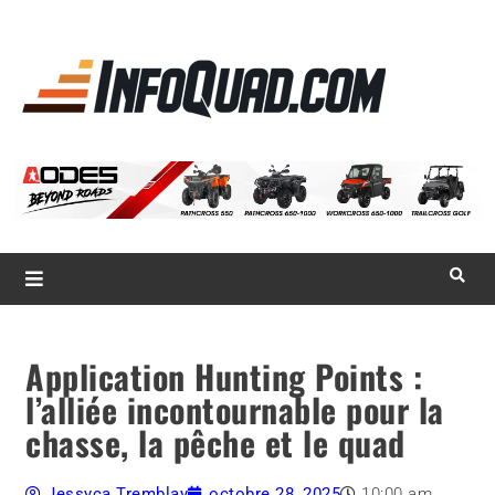
La référence
des
quadistes
Magazine InfoQuad.com
Application Hunting Points :
l’alliée incontournable pour la
chasse, la pêche et le quad
Jessyca Tremblay
octobre 28, 2025
10:00 am