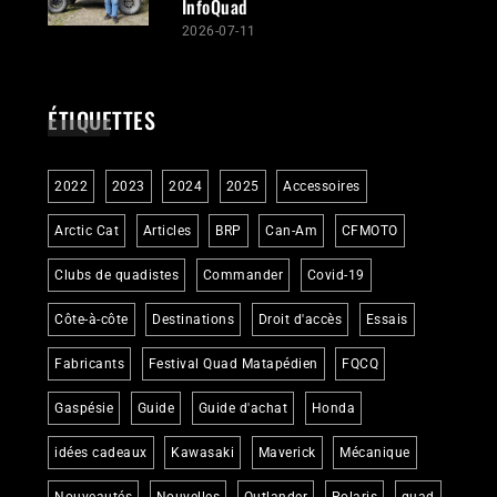
InfoQuad
2026-07-11
ÉTIQUETTES
2022
2023
2024
2025
Accessoires
Arctic Cat
Articles
BRP
Can-Am
CFMOTO
Clubs de quadistes
Commander
Covid-19
Côte-à-côte
Destinations
Droit d'accès
Essais
Fabricants
Festival Quad Matapédien
FQCQ
Gaspésie
Guide
Guide d'achat
Honda
idées cadeaux
Kawasaki
Maverick
Mécanique
Nouveautés
Nouvelles
Outlander
Polaris
quad