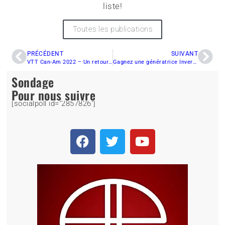
liste!
Toutes les publications
PRÉCÉDENT
SUIVANT
VTT Can-Am 2022 – Un retour sur les nouveautés
Gagnez une génératrice Inverter CFMOTO LH27i et soyez prêts à tout !
Sondage
Pour nous suivre
[socialpoll id="2857826"]