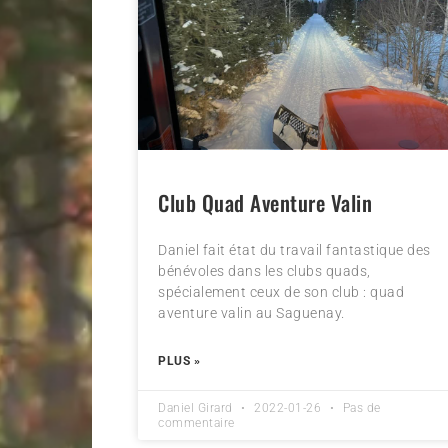
Club Quad Aventure Valin
Daniel fait état du travail fantastique des
bénévoles dans les clubs quads,
spécialement ceux de son club : quad
aventure valin au Saguenay.
PLUS »
Daniel Girard
2022-01-26
Pas de
commentaire