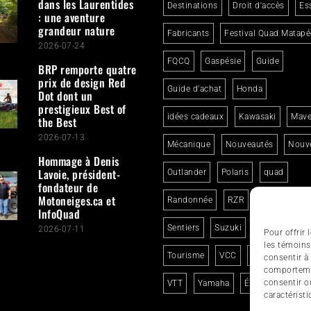
dans les Laurentides
Destinations
Droit d'accès
Es
: une aventure
grandeur nature
Fabricants
Festival Quad Matapé
2026-07-24
FQCQ
Gaspésie
Guide
BRP remporte quatre
prix de design Red
Guide d'achat
Honda
Dot dont un
prestigieux Best of
idées cadeaux
Kawasaki
Mave
the Best
2026-07-13
Mécanique
Nouveautés
Nouve
Hommage à Denis
Lavoie, président-
Outlander
Polaris
quad
fondateur de
Motoneiges.ca et
Randonnée
RZR
Segway
InfoQuad
Sentiers
Suzuki
Sécurité
2026-07-11
Pour offrir
les témoins
Tourisme
VCC
Voyage en qua
consentir à
comportemen
consentir o
VTT
Yamaha
Événements
caractéristi