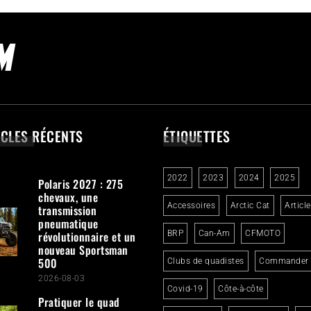
ICLES RÉCENTS
ÉTIQUETTES
2022
2023
2024
2025
Polaris 2027 : 275
chevaux, une
Accessoires
Arctic Cat
Articl
transmission
pneumatique
révolutionnaire et un
BRP
Can-Am
CFMOTO
nouveau Sportsman
500
Clubs de quadistes
Commander
2026-08-03
Covid-19
Côte-à-côte
Pratiquer le quad