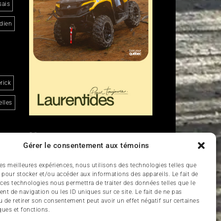
sais
dien
rick
lles
Liens
Gérer le consentement aux témoins
Nous contacter
 les meilleures expériences, nous utilisons des technologies telles que
 pour stocker et/ou accéder aux informations des appareils. Le fait de
d
 ces technologies nous permettra de traiter des données telles que le
t de navigation ou les ID uniques sur ce site. Le fait de ne pas
u de retirer son consentement peut avoir un effet négatif sur certaines
ques et fonctions.