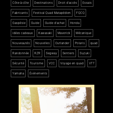
Côte-à-côte
Destinations
Droit d'accès
Essais
Fabricants
Festival Quad Matapédien
FQCQ
Gaspésie
Guide
Guide d'achat
Honda
idées cadeaux
Kawasaki
Maverick
Mécanique
Nouveautés
Nouvelles
Outlander
Polaris
quad
Randonnée
RZR
Segway
Sentiers
Suzuki
Sécurité
Tourisme
VCC
Voyage en quad
VTT
Yamaha
Événements