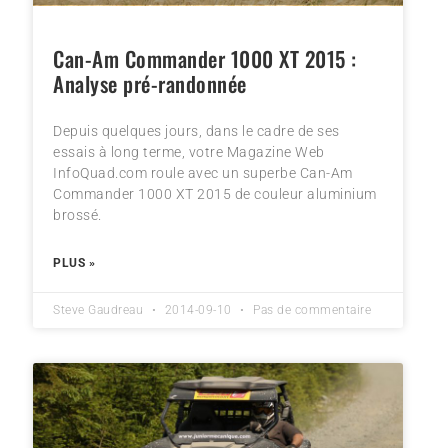
Can-Am Commander 1000 XT 2015 :
Analyse pré-randonnée
Depuis quelques jours, dans le cadre de ses
essais à long terme, votre Magazine Web
InfoQuad.com roule avec un superbe Can-Am
Commander 1000 XT 2015 de couleur aluminium
brossé.
PLUS »
Steve Gaudreau
2014-09-10
Pas de commentaire