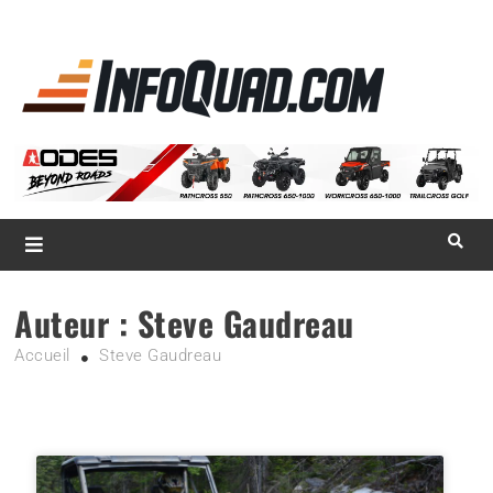
La référence
des
quadistes
Magazine InfoQuad.com
Auteur :
Steve Gaudreau
Accueil
Steve Gaudreau