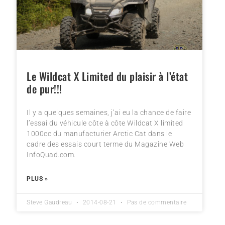
Le Wildcat X Limited du plaisir à l’état
de pur!!!
Il y a quelques semaines, j’ai eu la chance de faire
l’essai du véhicule côte à côte Wildcat X limited
1000cc du manufacturier Arctic Cat dans le
cadre des essais court terme du Magazine Web
InfoQuad.com.
PLUS »
Steve Gaudreau
2014-08-21
Pas de commentaire