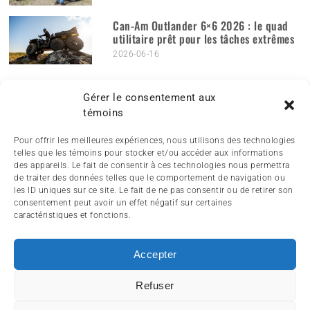
Can-Am Outlander 6×6 2026 : le quad
utilitaire prêt pour les tâches extrêmes
2026-06-16
PUBLICATIONS MENSUELLES
Publications
Gérer le consentement aux
mensuelles
témoins
Pour offrir les meilleures expériences, nous utilisons des technologies
telles que les témoins pour stocker et/ou accéder aux informations
des appareils. Le fait de consentir à ces technologies nous permettra
de traiter des données telles que le comportement de navigation ou
les ID uniques sur ce site. Le fait de ne pas consentir ou de retirer son
consentement peut avoir un effet négatif sur certaines
caractéristiques et fonctions.
Accepter
ACCUEIL
ACTUALITÉ
ARTICLES
ESSAIS
Refuser
SERVICES ET TOURISME
ENGLISH