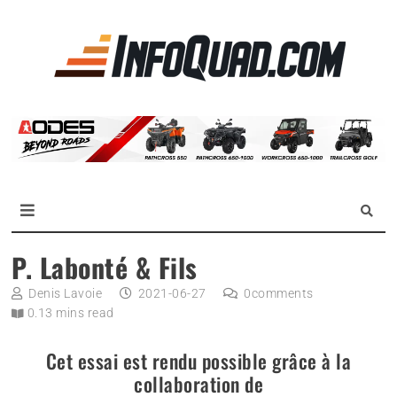
Skip
to
La
content
référen
des
quadist
Magazine InfoQuad.com
P. Labonté & Fils
Denis Lavoie
2021-06-27
0
comments
0.13 mins read
Cet essai est rendu possible grâce à la
collaboration de