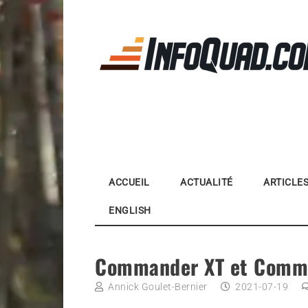
Skip
to
content
Magazine InfoQuad.
ACCUEIL
ACTUALITÉ
ARTICLE
ENGLISH
Commander XT et Comm
Annick Goulet-Bernier
2021-07-19