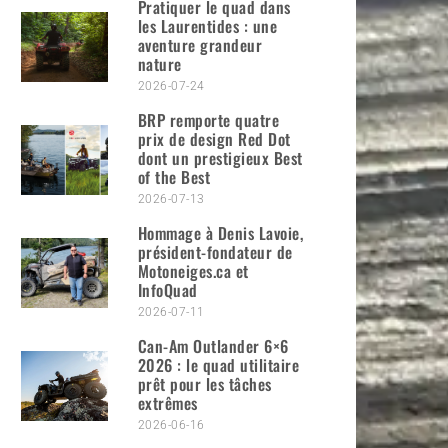
Pratiquer le quad dans
les Laurentides : une
aventure grandeur
nature
2026-07-24
BRP remporte quatre
prix de design Red Dot
dont un prestigieux Best
of the Best
2026-07-13
Hommage à Denis Lavoie,
président-fondateur de
Motoneiges.ca et
InfoQuad
2026-07-11
Can-Am Outlander 6×6
2026 : le quad utilitaire
prêt pour les tâches
extrêmes
2026-06-16