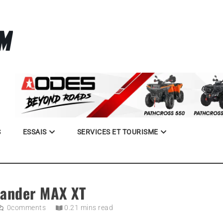
La référence des quadistes
com
S
ESSAIS
SERVICES ET TOURISME
ander MAX XT
0
comments
0.21 mins read