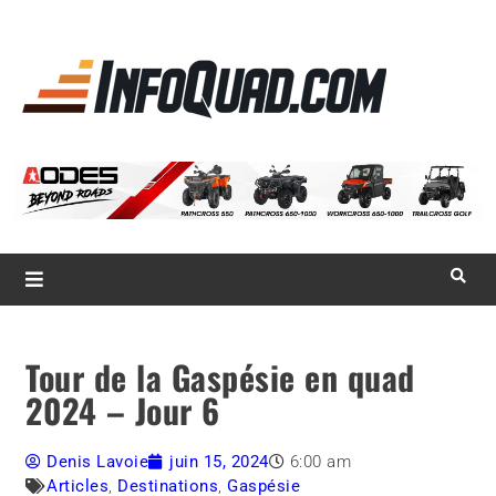
La référence
des
quadistes
Magazine InfoQuad.com
Tour de la Gaspésie en quad
2024 – Jour 6
Denis Lavoie
juin 15, 2024
6:00 am
Articles
,
Destinations
,
Gaspésie