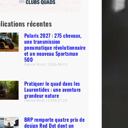
lications récentes
Polaris 2027 : 275 chevaux,
une transmission
pneumatique révolutionnaire
et un nouveau Sportsman
500
Patrick Roch
2026-08-03
Pratiquer le quad dans les
Laurentides : une aventure
grandeur nature
Patrick Roch
2026-07-24
BRP remporte quatre prix de
design Red Dot dont un