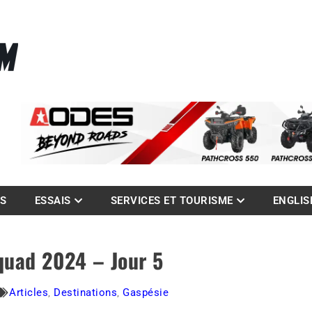
La référence des quadistes
com
ES
ESSAIS
SERVICES ET TOURISME
ENGLIS
 quad 2024 – Jour 5
Articles
,
Destinations
,
Gaspésie