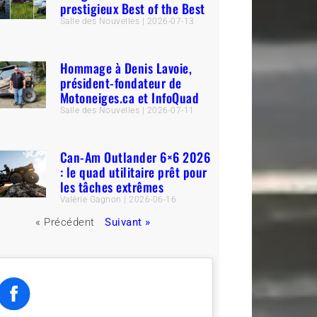
prestigieux Best of the Best
Salle des Nouvelles
2026-07-13
Hommage à Denis Lavoie,
président-fondateur de
Motoneiges.ca et InfoQuad
Salle des Nouvelles
2026-07-11
Can-Am Outlander 6×6 2026
: le quad utilitaire prêt pour
les tâches extrêmes
Valérie Gagnon
2026-06-16
« Précédent
Suivant »