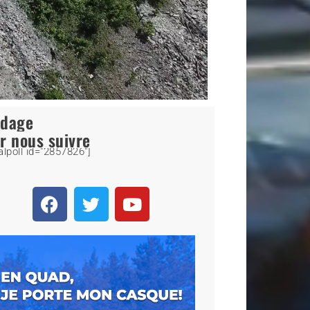
ndage
r nous suivre
alpoll id="2857826"]