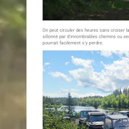
On peut circuler des heures sans croiser la
sillonné par d’innombrables chemins ou se
pourrait facilement s’y perdre.