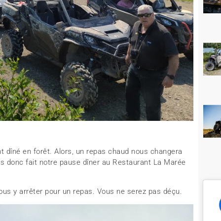
t dîné en forêt. Alors, un repas chaud nous changera
 donc fait notre pause dîner au Restaurant La Marée
ous y arrêter pour un repas. Vous ne serez pas déçu.