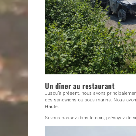
Un dîner au restaurant
Jusqu’à présent, nous avons principalemen
des sandwichs ou sous-marins. Nous avons
Haute.
Si vous passez dans le coin, prévoyez de v