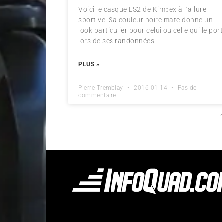
Voici le casque LS2 de Kimpex à l’allure
sportive. Sa couleur noire mate donne un
look particulier pour celui ou celle qui le por
lors de ses randonnées.
PLUS »
Pierre Tremblay
2016-01-14
Pas de
commentaire