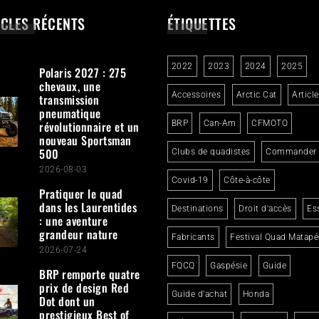
ICLES RÉCENTS
ÉTIQUETTES
2022
2023
2024
2025
Polaris 2027 : 275
chevaux, une
Accessoires
Arctic Cat
Articl
transmission
pneumatique
révolutionnaire et un
BRP
Can-Am
CFMOTO
nouveau Sportsman
500
Clubs de quadistes
Commander
2026-08-03
Covid-19
Côte-à-côte
Pratiquer le quad
dans les Laurentides
Destinations
Droit d'accès
Es
: une aventure
grandeur nature
Fabricants
Festival Quad Matapé
2026-07-24
FQCQ
Gaspésie
Guide
BRP remporte quatre
prix de design Red
Guide d'achat
Honda
Dot dont un
prestigieux Best of