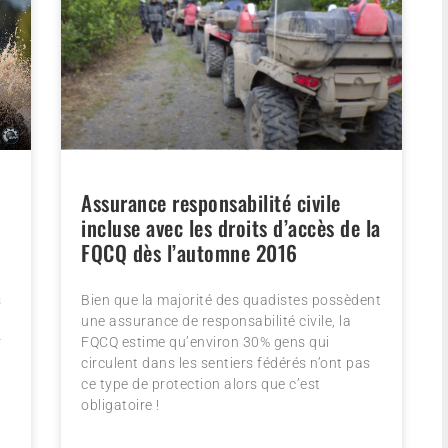
Assurance responsabilité civile
incluse avec les droits d’accès de la
FQCQ dès l’automne 2016
s
Bien que la majorité des quadistes possèdent
une assurance de responsabilité civile, la
r
FQCQ estime qu’environ 30% gens qui
circulent dans les sentiers fédérés n’ont pas
ce type de protection alors que c’est
obligatoire !