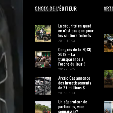
CHOIX DE L'ÉDITEUR
ART
La sécurité en quad
ce n’est pas que pour
les sentiers fédérés
2019-10-03
Congrès de la FQCQ
2019 – La
transparence à
l’ordre du jour !
2019-06-05
Arctic Cat annonce
des investissements
de 27 millions $
2015-05-13
Un séparateur de
particules, vous
connaissez?