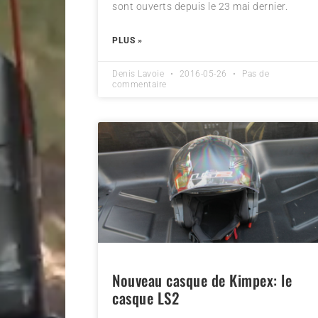
sont ouverts depuis le 23 mai dernier.
PLUS »
Denis Lavoie
2016-05-26
Pas de
commentaire
Nouveau casque de Kimpex: le
casque LS2