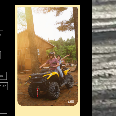
es
sais
dien