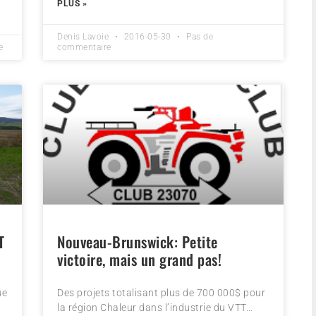
PLUS »
Denis Lavoie
2016-05-30
Pas de
e
commentaire
T
Nouveau-Brunswick: Petite
victoire, mais un grand pas!
ue
Des projets totalisant plus de 700 000$ pour
la région Chaleur dans l’industrie du VTT…