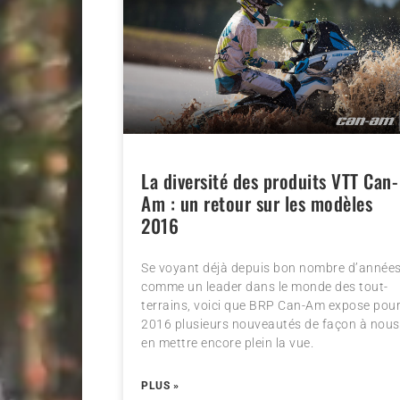
La diversité des produits VTT Can-
Am : un retour sur les modèles
2016
Se voyant déjà depuis bon nombre d’année
comme un leader dans le monde des tout-
terrains, voici que BRP Can-Am expose pou
2016 plusieurs nouveautés de façon à nous
en mettre encore plein la vue.
PLUS »