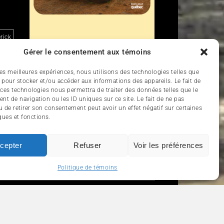
rick
Gérer le consentement aux témoins
lles
 les meilleures expériences, nous utilisons des technologies telles que
 pour stocker et/ou accéder aux informations des appareils. Le fait de
Liens
 ces technologies nous permettra de traiter des données telles que le
t de navigation ou les ID uniques sur ce site. Le fait de ne pas
u de retirer son consentement peut avoir un effet négatif sur certaines
Nous contacter
ques et fonctions.
d
cepter
Refuser
Voir les préférences
Politique de témoins
RISME
ENGLISH