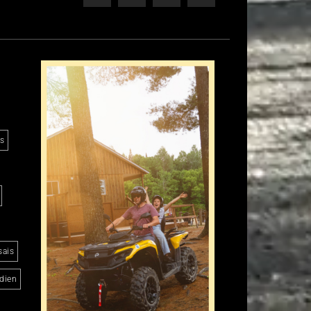
es
sais
dien