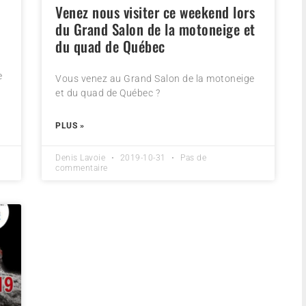
Venez nous visiter ce weekend lors
du Grand Salon de la motoneige et
du quad de Québec
e
Vous venez au Grand Salon de la motoneige
et du quad de Québec ?
PLUS »
Denis Lavoie
2019-10-31
Pas de
commentaire