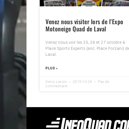
Venez nous visiter lors de l’Expo
Motoneige Quad de Laval
Venez nous voir les 25, 26 et 27 octobre à
Place Sports Experts (anc. Place Forzani) d
Laval.
PLUS »
Denis Lavoie
2019-10-24
Pas de
commentaire