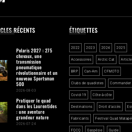
ICLES RÉCENTS
ÉTIQUETTES
2022
2023
2024
2025
Polaris 2027 : 275
chevaux, une
Accessoires
Arctic Cat
Articl
transmission
pneumatique
révolutionnaire et un
BRP
Can-Am
CFMOTO
nouveau Sportsman
500
Clubs de quadistes
Commander
2026-08-03
Covid-19
Côte-à-côte
Pratiquer le quad
dans les Laurentides
Destinations
Droit d'accès
Es
: une aventure
grandeur nature
Fabricants
Festival Quad Matapé
2026-07-24
FQCQ
Gaspésie
Guide