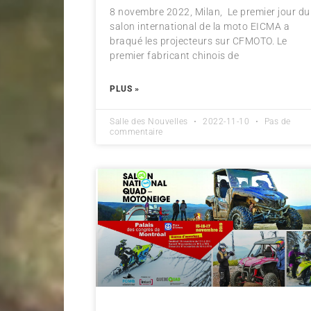
8 novembre 2022, Milan, Le premier jour du
salon international de la moto EICMA a
braqué les projecteurs sur CFMOTO. Le
premier fabricant chinois de
PLUS »
Salle des Nouvelles
2022-11-10
Pas de
commentaire