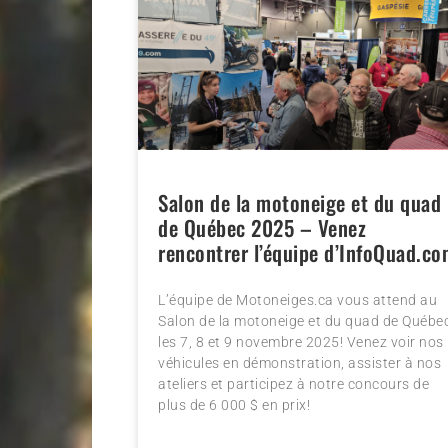
Salon de la motoneige et du quad
de Québec 2025 – Venez
rencontrer l’équipe d’InfoQuad.c
L’équipe de Motoneiges.ca vous attend au
Salon de la motoneige et du quad de Québe
les 7, 8 et 9 novembre 2025! Venez voir nos
véhicules en démonstration, assister à nos
ateliers et participez à notre concours de
plus de 6 000 $ en prix!