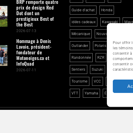
BRP remporte quatre
prix de design Red
Guide d'achat
Honda
Dot dont un
prestigieux Best of
idées cadeaux
Kawasaki
Mave
the Best
2026-07-13
Mécanique
Nouveautés
Nouve
Hommage à Denis
Pour offrir
Lavoie, président-
Outlander
Polaris
quad
les témoins
fondateur de
consentir à
Motoneiges.ca et
Randonnée
RZR
Segway
comportemen
InfoQuad
consentir o
Sentiers
Suzuki
Sécurité
caractéristi
2026-07-11
Tourisme
VCC
Voyage en qua
Ac
VTT
Yamaha
Événements
UALITÉ
ARTICLES
ESSAIS
SERVICES ET TOU
© 2012-2025 InfoQuad.com - Tous droits réservés.