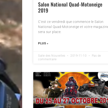
Salon National Quad-Motoneige
2019
C’est ce vendredi que commence le Salon
National Quad-Motoneige et votre magazin
sera sur place.
PLUS »
Salle des Nouvelles
2019-11-10
Pas de
commentaire