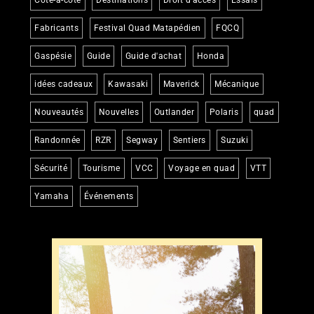
Côte-à-côte
Destinations
Droit d'accès
Essais
Fabricants
Festival Quad Matapédien
FQCQ
Gaspésie
Guide
Guide d'achat
Honda
idées cadeaux
Kawasaki
Maverick
Mécanique
Nouveautés
Nouvelles
Outlander
Polaris
quad
Randonnée
RZR
Segway
Sentiers
Suzuki
Sécurité
Tourisme
VCC
Voyage en quad
VTT
Yamaha
Événements