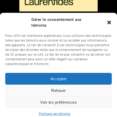
Gérer le consentement aux
Liens
témoins
Nous contacter
Pour offrir les meilleures expériences, nous utilisons des technologies
telles que les témoins pour stocker et/ou accéder aux informations
des appareils. Le fait de consentir à ces technologies nous permettra
de traiter des données telles que le comportement de navigation ou
les ID uniques sur ce site. Le fait de ne pas consentir ou de retirer son
consentement peut avoir un effet négatif sur certaines
caractéristiques et fonctions.
ACCUEIL
ACTUALITÉ
ARTICLES
Accepter
ESSAIS
SERVICES ET TOURISME
Refuser
ENGLISH
Voir les préférences
© 2012-2025 InfoQuad.com - Tous droits réservés.
Politique de témoins