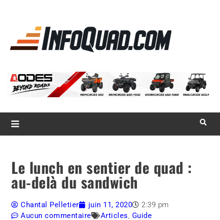
La référence
des
quadistes
Magazine InfoQuad.com
Le lunch en sentier de quad :
au-delà du sandwich
Chantal Pelletier
juin 11, 2020
2:39 pm
Aucun commentaire
Articles
,
Guide