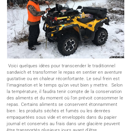
Voici quelques idées pour transcender le traditionnel
sandwich et transformer le repas en sentier en aventure
gustative ou en chaleur réconfortante. Le seul frein est
l’imagination et le temps qu’on veut bien y mettre. Selon
la température, il faudra tenir compte de la conservation
des aliments et du moment où l’on prévoit consommer le
repas. Certains aliments se conservent étonnamment
bien : les produits séchés et fumés ou les denrées
empaquetées sous vide et enveloppés dans du papier
journal et conservés au frais dans une glacière peuvent
être transportés plusieurs jours avant d’être