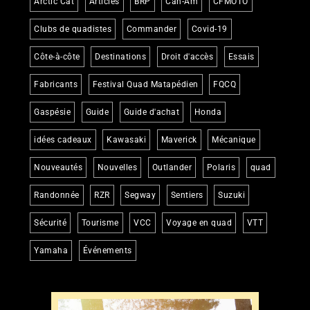
Arctic Cat
Articles
BRP
Can-Am
CFMOTO
Clubs de quadistes
Commander
Covid-19
Côte-à-côte
Destinations
Droit d'accès
Essais
Fabricants
Festival Quad Matapédien
FQCQ
Gaspésie
Guide
Guide d'achat
Honda
idées cadeaux
Kawasaki
Maverick
Mécanique
Nouveautés
Nouvelles
Outlander
Polaris
quad
Randonnée
RZR
Segway
Sentiers
Suzuki
Sécurité
Tourisme
VCC
Voyage en quad
VTT
Yamaha
Événements