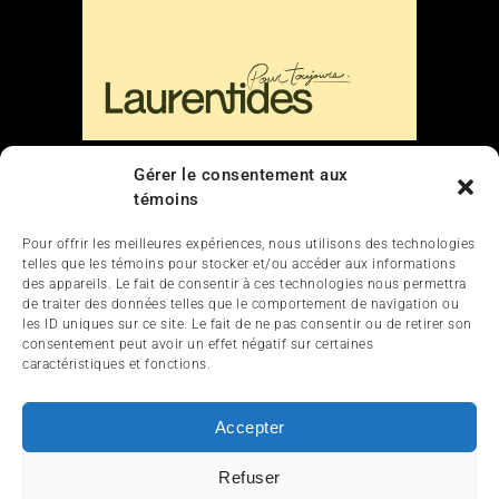
Gérer le consentement aux
Liens
témoins
Nous contacter
Pour offrir les meilleures expériences, nous utilisons des technologies
telles que les témoins pour stocker et/ou accéder aux informations
des appareils. Le fait de consentir à ces technologies nous permettra
de traiter des données telles que le comportement de navigation ou
les ID uniques sur ce site. Le fait de ne pas consentir ou de retirer son
consentement peut avoir un effet négatif sur certaines
caractéristiques et fonctions.
ACCUEIL
ACTUALITÉ
ARTICLES
Accepter
ESSAIS
SERVICES ET TOURISME
Refuser
ENGLISH