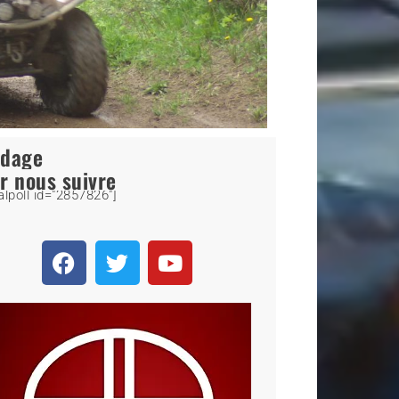
ndage
r nous suivre
alpoll id="2857826"]