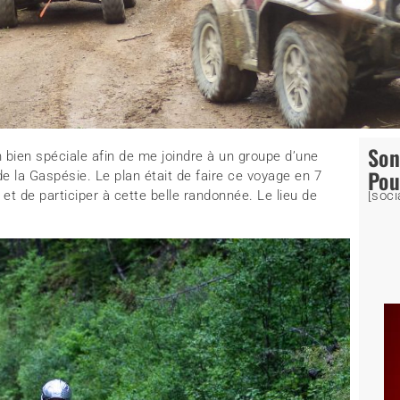
So
on bien spéciale afin de me joindre à un groupe d’une
Pou
de la Gaspésie. Le plan était de faire ce voyage en 7
et de participer à cette belle randonnée. Le lieu de
[soci