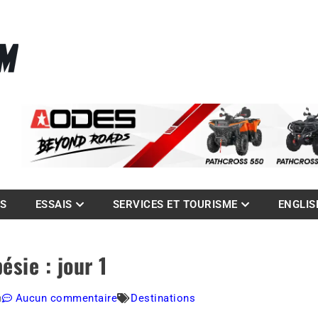
La référence des quadistes
com
ES
ESSAIS
SERVICES ET TOURISME
ENGLIS
sie : jour 1
m
Aucun commentaire
Destinations