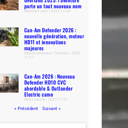
Overland 2025: l’aventure
porte un tout nouveau nom
Maxime Fortin
2025-12-04
Can-Am Defender 2026 :
nouvelle génération, moteur
HD11 et innovations
majeures
Pascal Levasseur Tremblay
2025-
11-27
Can-Am 2026 : Nouveau
Defender HD10 CVC
abordable & Outlander
Electric camo
Denis Lavoie
2025-11-26
« Précédent
Suivant »