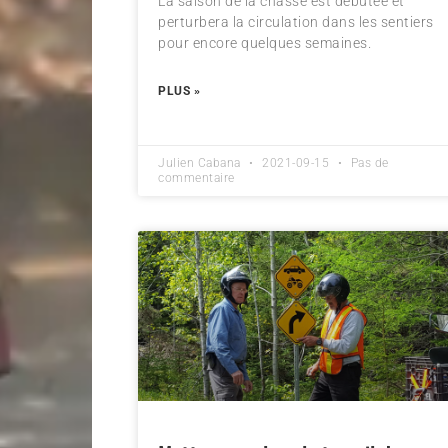
La saison de la chasse est débutée et
perturbera la circulation dans les sentiers
pour encore quelques semaines.
PLUS »
Julien Cabana
2021-09-15
Pas de
commentaire