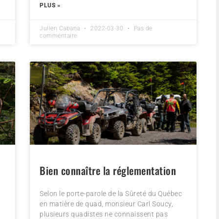
PLUS »
Julien Cabana
2022-03-30
Pas de
commentaire
Bien connaître la réglementation
Selon le porte-parole de la Sûreté du Québec
en matière de quad, monsieur Carl Soucy,
plusieurs quadistes ne connaissent pas