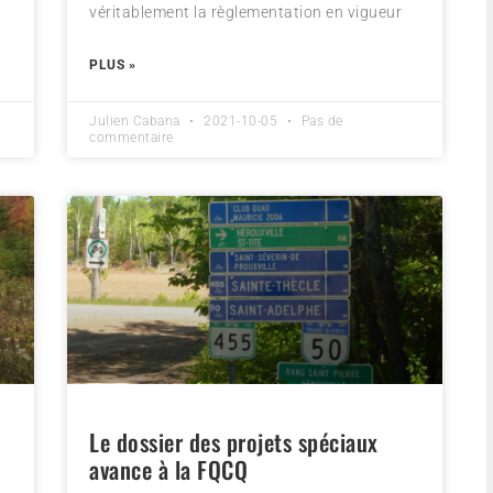
véritablement la règlementation en vigueur
PLUS »
Julien Cabana
2021-10-05
Pas de
commentaire
Le dossier des projets spéciaux
avance à la FQCQ