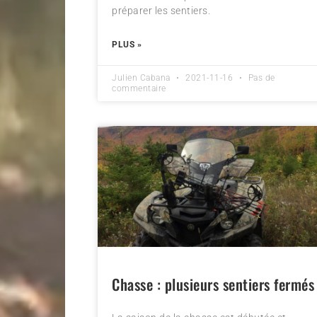
préparer les sentiers.
PLUS »
Julien Cabana
2021-11-16
Pas de
commentaire
Chasse : plusieurs sentiers fermés