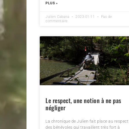
PLUS »
Julien Cabana
2023-01-11
Pas de
commentaire
Le respect, une notion à ne pas
négliger
La chronique de Julien fait place au respect
des bénévoles qui travaillent très fort à