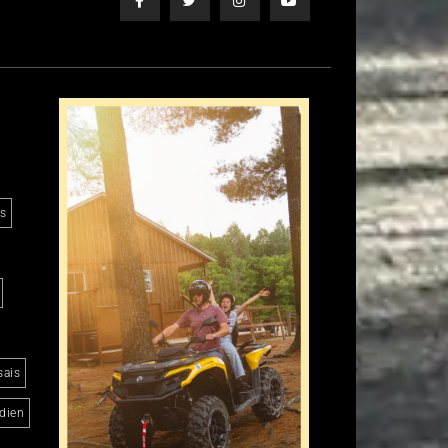
es
sais
dien