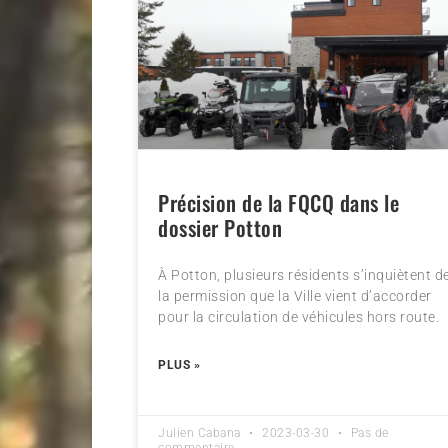
Précision de la FQCQ dans le
dossier Potton
À Potton, plusieurs résidents s’inquiètent d
la permission que la Ville vient d’accorder
pour la circulation de véhicules hors route.
PLUS »
Julien Cabana
2023-03-30
Pas de
commentaire