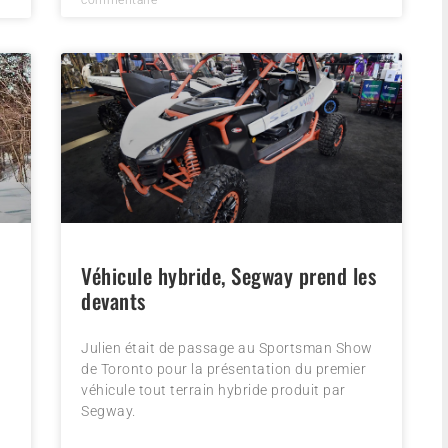
Véhicule hybride, Segway prend les
devants
Julien était de passage au Sportsman Show
de Toronto pour la présentation du premier
véhicule tout terrain hybride produit par
Segway.