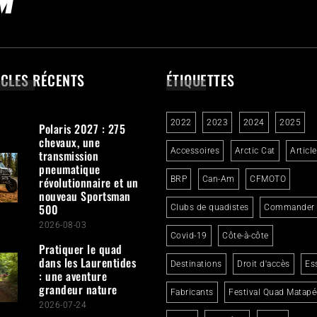
ICLES RÉCENTS
ÉTIQUETTES
2022
2023
2024
2025
Polaris 2027 : 275
chevaux, une
Accessoires
Arctic Cat
Articl
transmission
pneumatique
révolutionnaire et un
BRP
Can-Am
CFMOTO
nouveau Sportsman
500
Clubs de quadistes
Commander
2026-08-03
Covid-19
Côte-à-côte
Pratiquer le quad
dans les Laurentides
Destinations
Droit d'accès
Es
: une aventure
grandeur nature
Fabricants
Festival Quad Matapé
2026-07-24