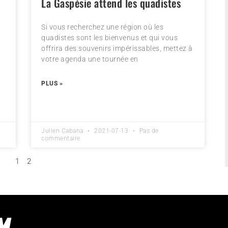
La Gaspésie attend les quadistes
Si vous recherchez une région où les
quadistes sont les bienvenus et qui vous
offrira des souvenirs impérissables, mettez à
votre agenda une tournée en
PLUS »
Julien Cabana
2021-07-13
Pas de
commentaire
1
2