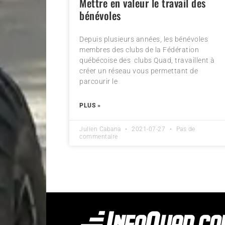
Mettre en valeur le travail des
bénévoles
Depuis plusieurs années, les bénévoles
membres des clubs de la Fédération
québécoise des clubs Quad, travaillent à
créer un réseau vous permettant de
parcourir le
PLUS »
Julien Cabana
2021-07-27
Pas de
commentaire