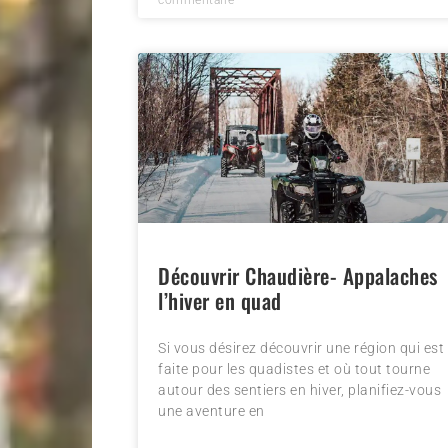
Découvrir Chaudière- Appalaches
l’hiver en quad
Si vous désirez découvrir une région qui est
faite pour les quadistes et où tout tourne
autour des sentiers en hiver, planifiez-vous
une aventure en