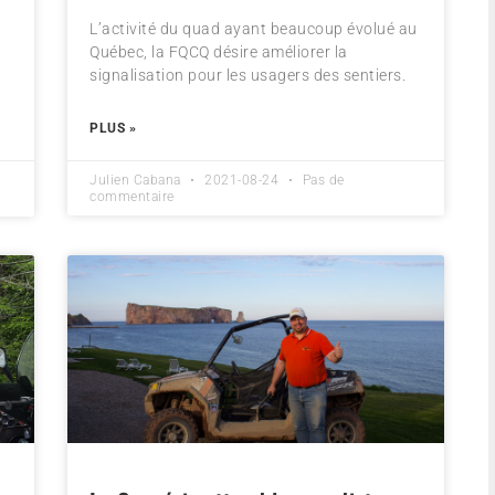
L’activité du quad ayant beaucoup évolué au
Québec, la FQCQ désire améliorer la
signalisation pour les usagers des sentiers.
PLUS »
Julien Cabana
2021-08-24
Pas de
commentaire