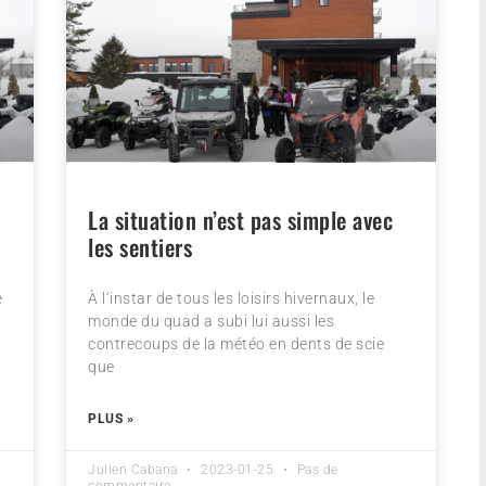
La situation n’est pas simple avec
les sentiers
e
À l’instar de tous les loisirs hivernaux, le
monde du quad a subi lui aussi les
contrecoups de la météo en dents de scie
que
PLUS »
Julien Cabana
2023-01-25
Pas de
commentaire