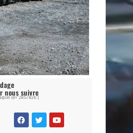
ndage
r nous suivre
alpoll id="2857826"]