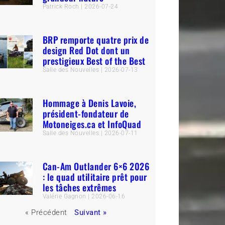
Patrick Roch
2026-07-24
BRP remporte quatre prix de
design Red Dot dont un
prestigieux Best of the Best
Salle des Nouvelles
2026-07-13
Hommage à Denis Lavoie,
président-fondateur de
Motoneiges.ca et InfoQuad
Salle des Nouvelles
2026-07-11
Can-Am Outlander 6×6 2026
: le quad utilitaire prêt pour
les tâches extrêmes
Valérie Gagnon
2026-06-16
« Précédent
Suivant »