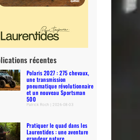
lications récentes
Polaris 2027 : 275 chevaux,
une transmission
pneumatique révolutionnaire
et un nouveau Sportsman
500
Patrick Roch
2026-08-03
Pratiquer le quad dans les
Laurentides : une aventure
grandeur nature