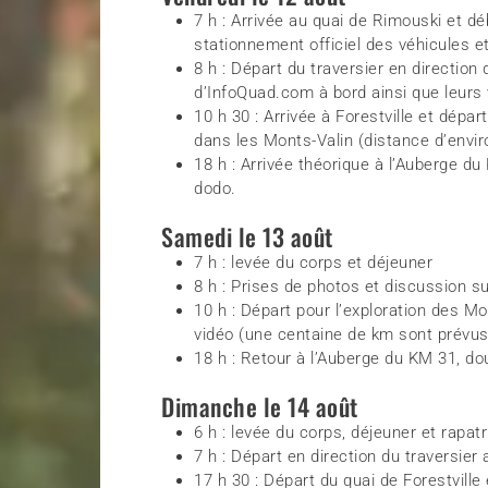
7 h : Arrivée au quai de Rimouski et 
stationnement officiel des véhicules e
8 h : Départ du traversier en direction
d’InfoQuad.com à bord ainsi que leurs 
10 h 30 : Arrivée à Forestville et dépa
dans les Monts-Valin (distance d’envi
18 h : Arrivée théorique à l’Auberge 
dodo.
Samedi le 13 août
7 h : levée du corps et déjeuner
8 h : Prises de photos et discussion su
10 h : Départ pour l’exploration des M
vidéo (une centaine de km sont prévus
18 h : Retour à l’Auberge du KM 31, d
Dimanche le 14 août
6 h : levée du corps, déjeuner et rapa
7 h : Départ en direction du traversier
17 h 30 : Départ du quai de Forestville