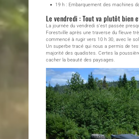
19 h : Embarquement des machines dan
Le vendredi : Tout va plutôt bien 
La journée du vendredi s’est passée pres
Forestville après une traverse du fleuve t
commencé à rugir vers 10 h 30, avec le sole
Un superbe tracé qui nous a permis de tes
majorité des quadistes. Certes la poussiè
cacher la beauté des paysages.