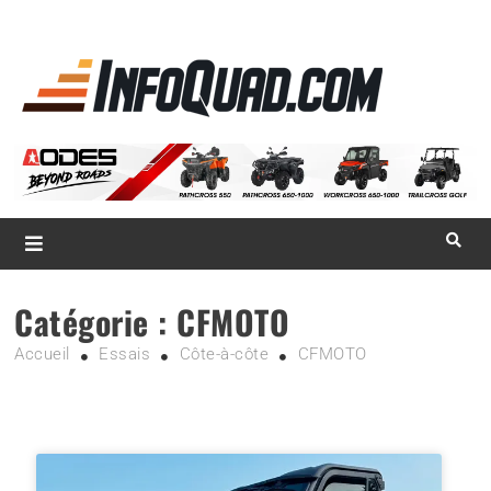
La référence
des
quadistes
Magazine InfoQuad.com
Catégorie :
CFMOTO
Accueil
Essais
Côte-à-côte
CFMOTO