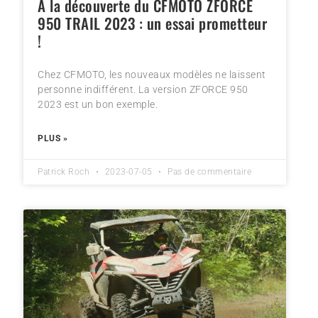
À la découverte du CFMOTO ZFORCE
950 TRAIL 2023 : un essai prometteur
!
Chez CFMOTO, les nouveaux modèles ne laissent
personne indifférent. La version ZFORCE 950
2023 est un bon exemple.
PLUS »
Patrick Roch
2023-07-05
Pas de commentaire