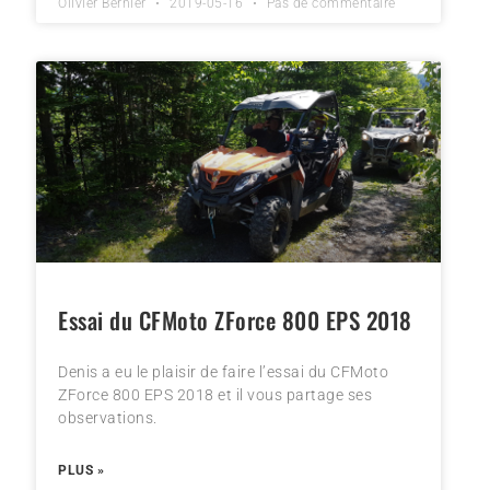
Olivier Bernier
2019-05-16
Pas de commentaire
Essai du CFMoto ZForce 800 EPS 2018
Denis a eu le plaisir de faire l’essai du CFMoto
ZForce 800 EPS 2018 et il vous partage ses
observations.
PLUS »