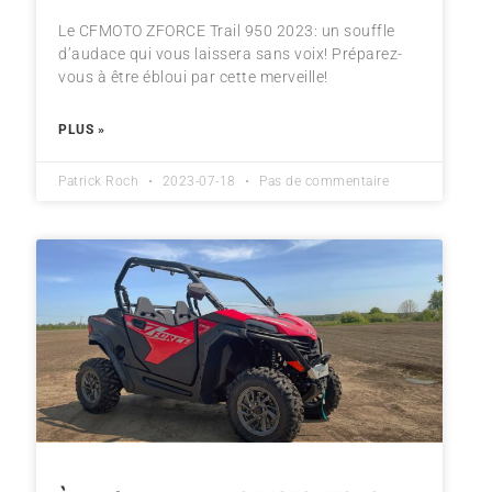
Le CFMOTO ZFORCE Trail 950 2023: un souffle
d’audace qui vous laissera sans voix! Préparez-
vous à être ébloui par cette merveille!
PLUS »
Patrick Roch
2023-07-18
Pas de commentaire