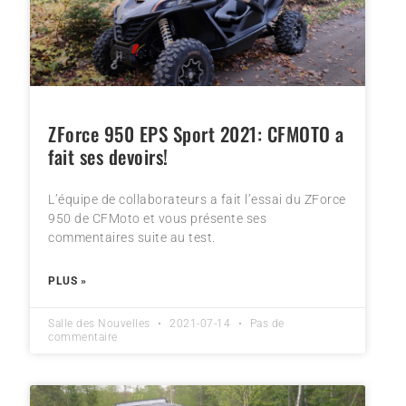
ZForce 950 EPS Sport 2021: CFMOTO a
fait ses devoirs!
L’équipe de collaborateurs a fait l’essai du ZForce
950 de CFMoto et vous présente ses
commentaires suite au test.
PLUS »
Salle des Nouvelles
2021-07-14
Pas de
commentaire