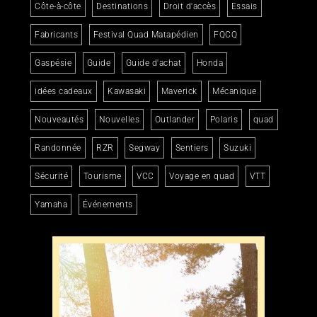
Côte-à-côte
Destinations
Droit d'accès
Essais
Fabricants
Festival Quad Matapédien
FQCQ
Gaspésie
Guide
Guide d'achat
Honda
idées cadeaux
Kawasaki
Maverick
Mécanique
Nouveautés
Nouvelles
Outlander
Polaris
quad
Randonnée
RZR
Segway
Sentiers
Suzuki
Sécurité
Tourisme
VCC
Voyage en quad
VTT
Yamaha
Événements